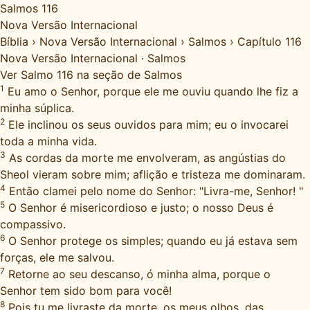
Salmos 116
Nova Versão Internacional
Bíblia
›
Nova Versão Internacional
›
Salmos
›
Capítulo 116
Nova Versão Internacional
·
Salmos
Ver Salmo 116 na seção de Salmos
1
Eu amo o Senhor, porque ele me ouviu quando lhe fiz a
minha súplica.
2
Ele inclinou os seus ouvidos para mim; eu o invocarei
toda a minha vida.
3
As cordas da morte me envolveram, as angústias do
Sheol vieram sobre mim; aflição e tristeza me dominaram.
4
Então clamei pelo nome do Senhor: "Livra-me, Senhor! "
5
O Senhor é misericordioso e justo; o nosso Deus é
compassivo.
6
O Senhor protege os simples; quando eu já estava sem
forças, ele me salvou.
7
Retorne ao seu descanso, ó minha alma, porque o
Senhor tem sido bom para você!
8
Pois tu me livraste da morte, os meus olhos, das