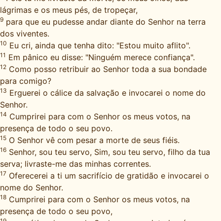
lágrimas e os meus pés, de tropeçar,
9
para que eu pudesse andar diante do Senhor na terra
dos viventes.
10
Eu cri, ainda que tenha dito: "Estou muito aflito".
11
Em pânico eu disse: "Ninguém merece confiança".
12
Como posso retribuir ao Senhor toda a sua bondade
para comigo?
13
Erguerei o cálice da salvação e invocarei o nome do
Senhor.
14
Cumprirei para com o Senhor os meus votos, na
presença de todo o seu povo.
15
O Senhor vê com pesar a morte de seus fiéis.
16
Senhor, sou teu servo, Sim, sou teu servo, filho da tua
serva; livraste-me das minhas correntes.
17
Oferecerei a ti um sacrifício de gratidão e invocarei o
nome do Senhor.
18
Cumprirei para com o Senhor os meus votos, na
presença de todo o seu povo,
19