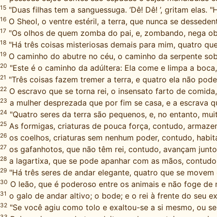
15
"Duas filhas tem a sanguessuga. ‘Dê! Dê! ’, gritam elas. "
16
O Sheol, o ventre estéril, a terra, que nunca se dessedent
17
"Os olhos de quem zomba do pai, e, zombando, nega obed
18
"Há três coisas misteriosas demais para mim, quatro qu
19
O caminho do abutre no céu, o caminho da serpente so
20
"Este é o caminho da adúltera: Ela come e limpa a boca, e
21
"Três coisas fazem tremer a terra, e quatro ela não pode
22
O escravo que se torna rei, o insensato farto de comida,
23
a mulher desprezada que por fim se casa, e a escrava q
24
"Quatro seres da terra são pequenos, e, no entanto, mui
25
As formigas, criaturas de pouca força, contudo, armaz
26
os coelhos, criaturas sem nenhum poder, contudo, habi
27
os gafanhotos, que não têm rei, contudo, avançam juntos
28
a lagartixa, que se pode apanhar com as mãos, contudo, 
29
"Há três seres de andar elegante, quatro que se movem
30
O leão, que é poderoso entre os animais e não foge de 
31
o galo de andar altivo; o bode; e o rei à frente do seu ex
32
"Se você agiu como tolo e exaltou-se a si mesmo, ou se
33