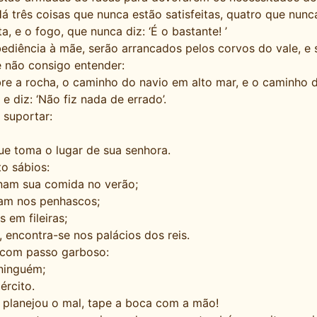
Há três coisas que nunca estão satisfeitas, quatro que nunca
a, e o fogo, que nunca diz: ‘É o bastante! ’
iência à mãe, serão arrancados pelos corvos do vale, e s
e não consigo entender:
bre a rocha, o caminho do navio em alto mar, e o camin
 diz: ‘Não fiz nada de errado’.
 suportar:
ue toma o lugar de sua senhora.
to sábios:
enam sua comida no verão;
tam nos penhascos;
 em fileiras;
encontra-se nos palácios dos reis.
 com passo garboso:
ninguém;
ército.
 planejou o mal, tape a boca com a mão!