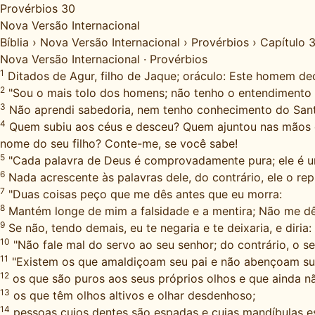
Provérbios 30
Nova Versão Internacional
Bíblia
›
Nova Versão Internacional
›
Provérbios
›
Capítulo 
Nova Versão Internacional
·
Provérbios
1
Ditados de Agur, filho de Jaque; oráculo: Este homem declar
2
"Sou o mais tolo dos homens; não tenho o entendimento
3
Não aprendi sabedoria, nem tenho conhecimento do San
4
Quem subiu aos céus e desceu? Quem ajuntou nas mãos o
nome do seu filho? Conte-me, se você sabe!
5
"Cada palavra de Deus é comprovadamente pura; ele é u
6
Nada acrescente às palavras dele, do contrário, ele o re
7
"Duas coisas peço que me dês antes que eu morra:
8
Mantém longe de mim a falsidade e a mentira; Não me dê
9
Se não, tendo demais, eu te negaria e te deixaria, e diri
10
"Não fale mal do servo ao seu senhor; do contrário, o se
11
"Existem os que amaldiçoam seu pai e não abençoam su
12
os que são puros aos seus próprios olhos e que ainda n
13
os que têm olhos altivos e olhar desdenhoso;
14
pessoas cujos dentes são espadas e cujas mandíbulas e