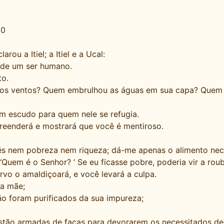
30
ou a Itiel; a Itiel e a Ucal:
 de um ser humano.
to.
s ventos? Quem embrulhou as águas em sua capa? Quem fix
m escudo para quem nele se refugia.
preenderá e mostrará que você é mentiroso.
s nem pobreza nem riqueza; dá-me apenas o alimento nec
a: ‘Quem é o Senhor? ’ Se eu ficasse pobre, poderia vir a 
rvo o amaldiçoará, e você levará a culpa.
a mãe;
ão foram purificados da sua impureza;
stão armadas de facas para devorarem os necessitados des