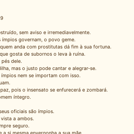
29
struído, sem aviso e irremediavelmente.
s ímpios governam, o povo geme.
quem anda com prostitutas dá fim à sua fortuna.
 que gosta de subornos o leva à ruína.
pés dele.
a, mas o justo pode cantar e alegrar-se.
s ímpios nem se importam com isso.
guam.
 paz, pois o insensato se enfurecerá e zombará.
omem íntegro.
eus oficiais são ímpios.
vista a ambos.
empre seguro.
ue a si mesma envergonha a sua mãe.