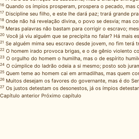
16
Quando os ímpios prosperam, prospera o pecado, mas os
17
Discipline seu filho, e este lhe dará paz; trará grande pr
18
Onde não há revelação divina, o povo se desvia; mas co
19
Meras palavras não bastam para corrigir o escravo; me
20
Você já viu alguém que se precipita no falar? Há mais e
21
Se alguém mima seu escravo desde jovem, no fim terá tr
22
O homem irado provoca brigas, e o de gênio violento c
23
O orgulho do homem o humilha, mas o de espírito humil
24
O cúmplice do ladrão odeia a si mesmo; posto sob jura
25
Quem teme ao homem cai em armadilhas, mas quem conf
26
Muitos desejam os favores do governante, mas é do Sen
27
Os justos detestam os desonestos, já os ímpios detestam
Capítulo anterior
Próximo capítulo