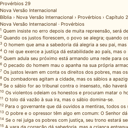
Provérbios 29
Nova Versão Internacional
Bíblia
›
Nova Versão Internacional
›
Provérbios
›
Capítulo 
Nova Versão Internacional
·
Provérbios
1
Quem insiste no erro depois de muita repreensão, será de
2
Quando os justos florescem, o povo se alegra; quando o
3
O homem que ama a sabedoria dá alegria a seu pai, mas 
4
O rei que exerce a justiça dá estabilidade ao país, mas o
5
Quem adula seu próximo está armando uma rede para os 
6
O pecado do homem mau o apanha na sua própria armadilh
7
Os justos levam em conta os direitos dos pobres, mas o
8
Os zombadores agitam a cidade, mas os sábios a apazi
9
Se o sábio for ao tribunal contra o insensato, não haverá
10
Os violentos odeiam os honestos e procuram matar o h
11
O tolo dá vazão à sua ira, mas o sábio domina-se.
12
Para o governante que dá ouvidos a mentiras, todos os s
13
O pobre e o opressor têm algo em comum: O Senhor dá 
14
Se o rei julga os pobres com justiça, seu trono estará s
15
A vara da correção dá sabedoria, mas a criança entreg