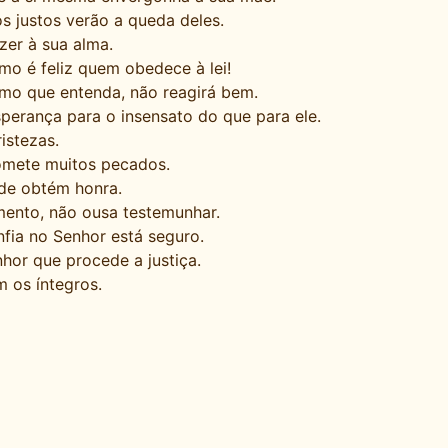
 justos verão a queda deles.
azer à sua alma.
mo é feliz quem obedece à lei!
smo que entenda, não reagirá bem.
sperança para o insensato do que para ele.
istezas.
omete muitos pecados.
de obtém honra.
mento, não ousa testemunhar.
ia no Senhor está seguro.
hor que procede a justiça.
 os íntegros.