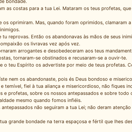
nde bondade.
m as costas para a tua Lei. Mataram os teus profetas, que 
e os oprimiram. Mas, quando foram oprimidos, clamaram a 
inimigos.
e tu reprovas. Então os abandonavas às mãos de seus ini
compaixão os livravas vez após vez.
 tornaram arrogantes e desobedeceram aos teus mandamento
tas, tornaram-se obstinados e recusaram-se a ouvir-te.
e o teu Espírito os advertiste por meio de teus profetas.
uíste nem os abandonaste, pois és Deus bondoso e miserico
temível, fiel à tua aliança e misericordioso, não fiques in
s e profetas, sobre os nossos antepassados e sobre todo o 
ealdade mesmo quando fomos infiéis.
os antepassados não seguiram a tua Lei; não deram atençã
ua grande bondade na terra espaçosa e fértil que lhes de