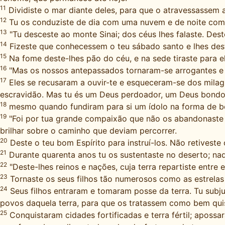
11
Dividiste o mar diante deles, para que o atravessassem
12
Tu os conduziste de dia com uma nuvem e de noite com 
13
"Tu desceste ao monte Sinai; dos céus lhes falaste. Des
14
Fizeste que conhecessem o teu sábado santo e lhes deste
15
Na fome deste-lhes pão do céu, e na sede tiraste para e
16
"Mas os nossos antepassados tornaram-se arrogantes e
17
Eles se recusaram a ouvir-te e esqueceram-se dos milagre
escravidão. Mas tu és um Deus perdoador, um Deus bondoso
18
mesmo quando fundiram para si um ídolo na forma de bezer
19
"Foi por tua grande compaixão que não os abandonaste 
brilhar sobre o caminho que deviam percorrer.
20
Deste o teu bom Espírito para instruí-los. Não retiveste
21
Durante quarenta anos tu os sustentaste no deserto; nad
22
"Deste-lhes reinos e nações, cuja terra repartiste entre 
23
Tornaste os seus filhos tão numerosos como as estrelas 
24
Seus filhos entraram e tomaram posse da terra. Tu subju
povos daquela terra, para que os tratassem como bem qu
25
Conquistaram cidades fortificadas e terra fértil; apossa