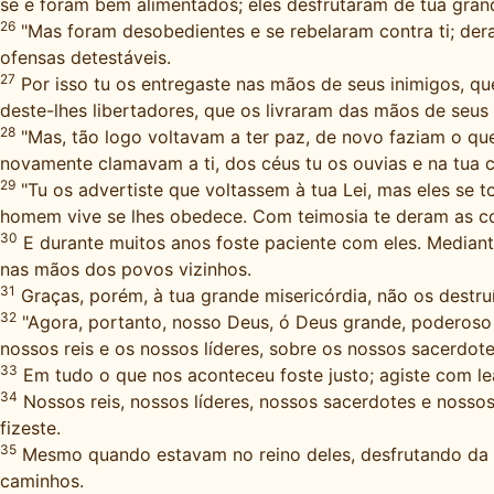
se e foram bem alimentados; eles desfrutaram de tua gra
26
"Mas foram desobedientes e se rebelaram contra ti; dera
ofensas detestáveis.
27
Por isso tu os entregaste nas mãos de seus inimigos, qu
deste-lhes libertadores, que os livraram das mãos de seus 
28
"Mas, tão logo voltavam a ter paz, de novo faziam o qu
novamente clamavam a ti, dos céus tu os ouvias e na tua 
29
"Tu os advertiste que voltassem à tua Lei, mas eles se
homem vive se lhes obedece. Com teimosia te deram as cos
30
E durante muitos anos foste paciente com eles. Mediant
nas mãos dos povos vizinhos.
31
Graças, porém, à tua grande misericórdia, não os destr
32
"Agora, portanto, nosso Deus, ó Deus grande, poderoso e 
nossos reis e os nossos líderes, sobre os nossos sacerdote
33
Em tudo o que nos aconteceu foste justo; agiste com l
34
Nossos reis, nossos líderes, nossos sacerdotes e noss
fizeste.
35
Mesmo quando estavam no reino deles, desfrutando da t
caminhos.