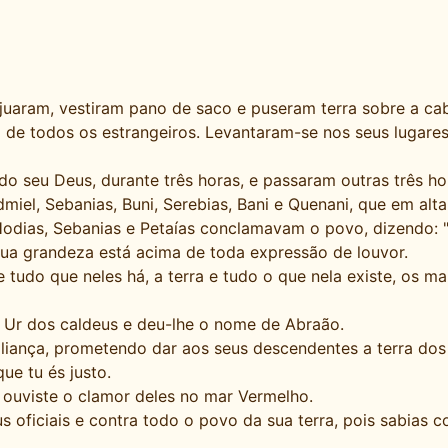
jejuaram, vestiram pano de saco e puseram terra sobre a ca
o de todos os estrangeiros. Levantaram-se nos seus lugar
do seu Deus, durante três horas, e passaram outras três h
dmiel, Sebanias, Buni, Serebias, Bani e Quenani, que em al
, Hodias, Sebanias e Petaías conclamavam o povo, dizendo:
tua grandeza está acima de toda expressão de louvor.
e tudo que neles há, a terra e tudo o que nela existe, os m
 Ur dos caldeus e deu-lhe o nome de Abraão.
 aliança, prometendo dar aos seus descendentes a terra dos
ue tu és justo.
 ouviste o clamor deles no mar Vermelho.
us oficiais e contra todo o povo da sua terra, pois sabias