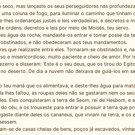
 a seco, mas lançaste os seus perseguidores nas profunde
uma coluna de fogo, para iluminar o caminho que tinham q
te-lhes ordenanças justas e leis verdadeiras, e decretos e
 ordens, decretos e leis por meio de Moisés, teu servo.
les água da rocha; mandaste-os entrar e tomar posse da ter
 obstinados, e não obedeceram aos teus mandamentos.
s que realizaste entre eles. Tornaram-se obstinados e, na
 e misericordioso, muito paciente e cheio de amor. Por i
ro e disseram: ‘Este é o seu deus, que os tirou do Egito’
no deserto. De dia a nuvem não deixava de guiá-los em se
 o teu maná que os alimentava, e deste-lhes água para mata
a lhes faltou, as roupas deles não se gastaram nem os seu
eles. Eles conquistaram a terra de Seom, rei de Hesbom, e a
do céu, e os trouxeste para entrar e possuir a terra que 
gaste diante deles os cananeus, que viviam na terra, e os
isessem.
ram-se de casas cheias de bens, poços já escavados, vinhas,