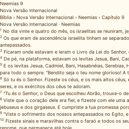
Neemias 9
Nova Versão Internacional
Bíblia
›
Nova Versão Internacional
›
Neemias
›
Capítulo 9
Nova Versão Internacional
·
Neemias
1
No dia vinte e quatro do mês, os israelitas se reuniram, 
2
Os que eram de ascendência israelita tinham se separad
antepassados.
3
Ficaram onde estavam e leram o Livro da Lei do Senhor, 
4
De pé, na plataforma, estavam os levitas Jesua, Bani, Ca
5
E os levitas Jesua, Cadmiel, Bani, Hasabnéias, Serebias
para todo o sempre. "Bendito seja o teu nome glorioso! A 
6
Só tu és o Senhor. Fizeste os céus, e os mais altos céus, 
seres, e os exércitos dos céus te adoram.
7
"Tu és o Senhor, o Deus que escolheu Abrão, trouxe-o de
8
Viste que o coração dele era fiel, e fizeste com ele uma
jebuseus e dos girgaseus. E cumpriste a tua promessa porq
9
"Viste o sofrimento dos nossos antepassados no Egito, e
10
Fizeste sinais e maravilhas contra o faraó e todos os se
renome, que permanece até hoje.