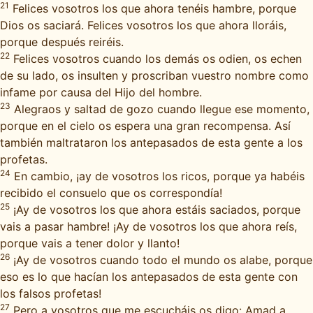
21
Felices vosotros los que ahora tenéis hambre, porque
Dios os saciará. Felices vosotros los que ahora lloráis,
porque después reiréis.
22
Felices vosotros cuando los demás os odien, os echen
de su lado, os insulten y proscriban vuestro nombre como
infame por causa del Hijo del hombre.
23
Alegraos y saltad de gozo cuando llegue ese momento,
porque en el cielo os espera una gran recompensa. Así
también maltrataron los antepasados de esta gente a los
profetas.
24
En cambio, ¡ay de vosotros los ricos, porque ya habéis
recibido el consuelo que os correspondía!
25
¡Ay de vosotros los que ahora estáis saciados, porque
vais a pasar hambre! ¡Ay de vosotros los que ahora reís,
porque vais a tener dolor y llanto!
26
¡Ay de vosotros cuando todo el mundo os alabe, porque
eso es lo que hacían los antepasados de esta gente con
los falsos profetas!
27
Pero a vosotros que me escucháis os digo: Amad a