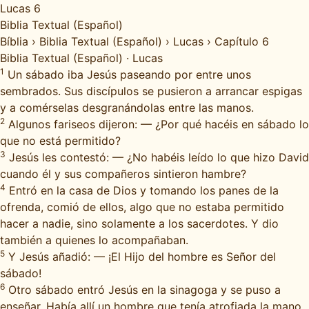
Lucas 6
Biblia Textual (Español)
Bíblia
›
Biblia Textual (Español)
›
Lucas
›
Capítulo 6
Biblia Textual (Español)
·
Lucas
1
Un sábado iba Jesús paseando por entre unos
sembrados. Sus discípulos se pusieron a arrancar espigas
y a comérselas desgranándolas entre las manos.
2
Algunos fariseos dijeron: — ¿Por qué hacéis en sábado lo
que no está permitido?
3
Jesús les contestó: — ¿No habéis leído lo que hizo David
cuando él y sus compañeros sintieron hambre?
4
Entró en la casa de Dios y tomando los panes de la
ofrenda, comió de ellos, algo que no estaba permitido
hacer a nadie, sino solamente a los sacerdotes. Y dio
también a quienes lo acompañaban.
5
Y Jesús añadió: — ¡El Hijo del hombre es Señor del
sábado!
6
Otro sábado entró Jesús en la sinagoga y se puso a
enseñar. Había allí un hombre que tenía atrofiada la mano