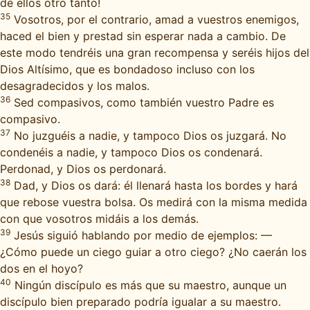
de ellos otro tanto!
35
Vosotros, por el contrario, amad a vuestros enemigos,
haced el bien y prestad sin esperar nada a cambio. De
este modo tendréis una gran recompensa y seréis hijos del
Dios Altísimo, que es bondadoso incluso con los
desagradecidos y los malos.
36
Sed compasivos, como también vuestro Padre es
compasivo.
37
No juzguéis a nadie, y tampoco Dios os juzgará. No
condenéis a nadie, y tampoco Dios os condenará.
Perdonad, y Dios os perdonará.
38
Dad, y Dios os dará: él llenará hasta los bordes y hará
que rebose vuestra bolsa. Os medirá con la misma medida
con que vosotros midáis a los demás.
39
Jesús siguió hablando por medio de ejemplos: —
¿Cómo puede un ciego guiar a otro ciego? ¿No caerán los
dos en el hoyo?
40
Ningún discípulo es más que su maestro, aunque un
discípulo bien preparado podría igualar a su maestro.