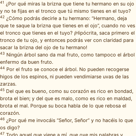
41
¿Por qué miras la brizna que tiene tu hermano en su ojo
y no te fijas en el tronco que tú mismo tienes en el tuyo?
42
¿Cómo podrás decirle a tu hermano: “Hermano, deja
que te saque la brizna que tienes en el ojo”, cuando no ves
el tronco que tienes en el tuyo? ¡Hipócrita, saca primero el
tronco de tu ojo, y entonces podrás ver con claridad para
sacar la brizna del ojo de tu hermano!
43
Ningún árbol sano da mal fruto, como tampoco el árbol
enfermo da buen fruto.
44
Por el fruto se conoce el árbol. No pueden recogerse
higos de los espinos, ni pueden vendimiarse uvas de las
zarzas.
45
Del que es bueno, como su corazón es rico en bondad,
brota el bien; y del que es malo, como es rico en maldad,
brota el mal. Porque su boca habla de lo que rebosa el
corazón.
46
¿Por qué me invocáis “Señor, Señor” y no hacéis lo que
os digo?
47
Todo aquel que viene a mí, que oye mis palabras y