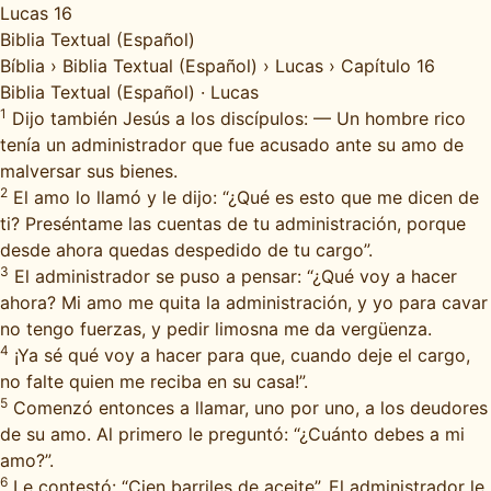
Lucas 16
Biblia Textual (Español)
Bíblia
›
Biblia Textual (Español)
›
Lucas
›
Capítulo 16
Biblia Textual (Español)
·
Lucas
1
Dijo también Jesús a los discípulos: — Un hombre rico
tenía un administrador que fue acusado ante su amo de
malversar sus bienes.
2
El amo lo llamó y le dijo: “¿Qué es esto que me dicen de
ti? Preséntame las cuentas de tu administración, porque
desde ahora quedas despedido de tu cargo”.
3
El administrador se puso a pensar: “¿Qué voy a hacer
ahora? Mi amo me quita la administración, y yo para cavar
no tengo fuerzas, y pedir limosna me da vergüenza.
4
¡Ya sé qué voy a hacer para que, cuando deje el cargo,
no falte quien me reciba en su casa!”.
5
Comenzó entonces a llamar, uno por uno, a los deudores
de su amo. Al primero le preguntó: “¿Cuánto debes a mi
amo?”.
6
Le contestó: “Cien barriles de aceite”. El administrador le