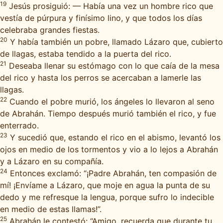
19
Jesús prosiguió: — Había una vez un hombre rico que
vestía de púrpura y finísimo lino, y que todos los días
celebraba grandes fiestas.
20
Y había también un pobre, llamado Lázaro que, cubierto
de llagas, estaba tendido a la puerta del rico.
21
Deseaba llenar su estómago con lo que caía de la mesa
del rico y hasta los perros se acercaban a lamerle las
llagas.
22
Cuando el pobre murió, los ángeles lo llevaron al seno
de Abrahán. Tiempo después murió también el rico, y fue
enterrado.
23
Y sucedió que, estando el rico en el abismo, levantó los
ojos en medio de los tormentos y vio a lo lejos a Abrahán
y a Lázaro en su compañía.
24
Entonces exclamó: “¡Padre Abrahán, ten compasión de
mí! ¡Envíame a Lázaro, que moje en agua la punta de su
dedo y me refresque la lengua, porque sufro lo indecible
en medio de estas llamas!”.
25
Abrahán le contestó: “Amigo, recuerda que durante tu