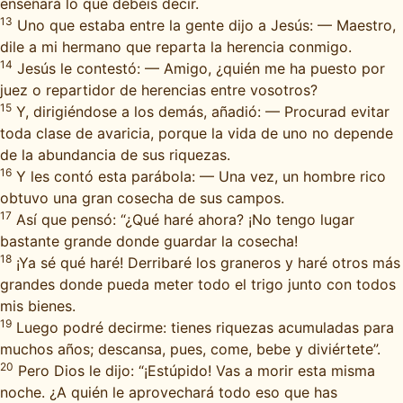
enseñará lo que debéis decir.
13
Uno que estaba entre la gente dijo a Jesús: — Maestro,
dile a mi hermano que reparta la herencia conmigo.
14
Jesús le contestó: — Amigo, ¿quién me ha puesto por
juez o repartidor de herencias entre vosotros?
15
Y, dirigiéndose a los demás, añadió: — Procurad evitar
toda clase de avaricia, porque la vida de uno no depende
de la abundancia de sus riquezas.
16
Y les contó esta parábola: — Una vez, un hombre rico
obtuvo una gran cosecha de sus campos.
17
Así que pensó: “¿Qué haré ahora? ¡No tengo lugar
bastante grande donde guardar la cosecha!
18
¡Ya sé qué haré! Derribaré los graneros y haré otros más
grandes donde pueda meter todo el trigo junto con todos
mis bienes.
19
Luego podré decirme: tienes riquezas acumuladas para
muchos años; descansa, pues, come, bebe y diviértete”.
20
Pero Dios le dijo: “¡Estúpido! Vas a morir esta misma
noche. ¿A quién le aprovechará todo eso que has