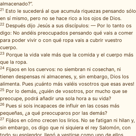
almacenado?”.
21
Esto le sucederá al que acumula riquezas pensando sólo
en sí mismo, pero no se hace rico a los ojos de Dios.
22
Después dijo Jesús a sus discípulos: — Por lo tanto os
digo: No andéis preocupados pensando qué vais a comer
para poder vivir o con qué ropa vais a cubrir vuestro
cuerpo.
23
Porque la vida vale más que la comida y el cuerpo más
que la ropa.
24
Fijaos en los cuervos: no siembran ni cosechan, ni
tienen despensas ni almacenes, y, sin embargo, Dios los
alimenta. Pues ¡cuánto más valéis vosotros que esas aves!
25
Por lo demás, ¿quién de vosotros, por mucho que se
preocupe, podrá añadir una sola hora a su vida?
26
Pues si sois incapaces de influir en las cosas más
pequeñas, ¿a qué preocuparos por las demás?
27
Fijáos en cómo crecen los lirios. No se fatigan ni hilan y,
sin embargo, os digo que ni siquiera el rey Salomón, con
todo su esplendor, llegó a vestirse como uno de ellos.