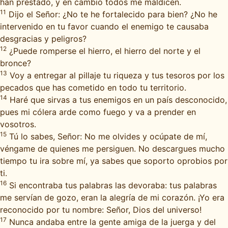
han prestado, y en cambio todos me maldicen.
11
Dijo el Señor: ¿No te he fortalecido para bien? ¿No he
intervenido en tu favor cuando el enemigo te causaba
desgracias y peligros?
12
¿Puede romperse el hierro, el hierro del norte y el
bronce?
13
Voy a entregar al pillaje tu riqueza y tus tesoros por los
pecados que has cometido en todo tu territorio.
14
Haré que sirvas a tus enemigos en un país desconocido,
pues mi cólera arde como fuego y va a prender en
vosotros.
15
Tú lo sabes, Señor: No me olvides y ocúpate de mí,
véngame de quienes me persiguen. No descargues mucho
tiempo tu ira sobre mí, ya sabes que soporto oprobios por
ti.
16
Si encontraba tus palabras las devoraba: tus palabras
me servían de gozo, eran la alegría de mi corazón. ¡Yo era
reconocido por tu nombre: Señor, Dios del universo!
17
Nunca andaba entre la gente amiga de la juerga y del