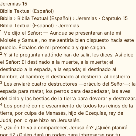
Jeremias 15
Biblia Textual (Español)
Bíblia
›
Biblia Textual (Español)
›
Jeremias
›
Capítulo 15
Biblia Textual (Español)
·
Jeremias
1
Me dijo el Señor: — Aunque se presentaran ante mí
Moisés y Samuel, no me sentiría bien dispuesto hacia este
pueblo. Échalos de mi presencia y que salgan.
2
Y si te preguntan adónde han de salir, les dices: Así dice
el Señor: El destinado a la muerte, a la muerte; el
destinado a la espada, a la espada; el destinado al
hambre, al hambre; el destinado al destierro, al destierro.
3
Les enviaré cuatro destructores —oráculo del Señor—: la
espada para matar, los perros para despedazar, las aves
del cielo y las bestias de la tierra para devorar y destrozar.
4
Los pondré como escarmiento de todos los reinos de la
tierra, por culpa de Manasés, hijo de Ezequías, rey de
Judá; por lo que hizo en Jerusalén.
5
¿Quién te va a compadecer, Jerusalén? ¿Quién plañirá
por ti? ¿Quién dará un rodeo para interesarse por tu