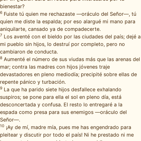
bienestar?
6
Fuiste tú quien me rechazaste —oráculo del Señor—, tú
quien me diste la espalda; por eso alargué mi mano para
aniquilarte, cansado ya de compadecerte.
7
Los aventé con el bieldo por las ciudades del país; dejé a
mi pueblo sin hijos, lo destruí por completo, pero no
cambiaron de conducta.
8
Aumenté el número de sus viudas más que las arenas del
mar; contra las madres con hijos jóvenes traje
devastadores en pleno mediodía; precipité sobre ellas de
repente pánico y turbación.
9
La que ha parido siete hijos desfallece exhalando
suspiros; se pone para ella el sol en pleno día, está
desconcertada y confusa. El resto lo entregaré a la
espada como presa para sus enemigos —oráculo del
Señor—.
10
¡Ay de mí, madre mía, pues me has engendrado para
pleitear y discutir por todo el país! Ni he prestado ni me