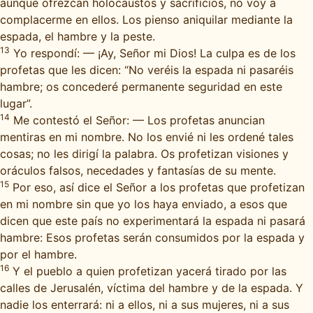
aunque ofrezcan holocaustos y sacrificios, no voy a
complacerme en ellos. Los pienso aniquilar mediante la
espada, el hambre y la peste.
13
Yo respondí: — ¡Ay, Señor mi Dios! La culpa es de los
profetas que les dicen: “No veréis la espada ni pasaréis
hambre; os concederé permanente seguridad en este
lugar”.
14
Me contestó el Señor: — Los profetas anuncian
mentiras en mi nombre. No los envié ni les ordené tales
cosas; no les dirigí la palabra. Os profetizan visiones y
oráculos falsos, necedades y fantasías de su mente.
15
Por eso, así dice el Señor a los profetas que profetizan
en mi nombre sin que yo los haya enviado, a esos que
dicen que este país no experimentará la espada ni pasará
hambre: Esos profetas serán consumidos por la espada y
por el hambre.
16
Y el pueblo a quien profetizan yacerá tirado por las
calles de Jerusalén, víctima del hambre y de la espada. Y
nadie los enterrará: ni a ellos, ni a sus mujeres, ni a sus