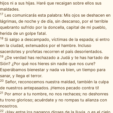
hijos ni a sus hijas. Haré que recaigan sobre ellos sus
maldades.
17
Les comunicarás esta palabra: Mis ojos se deshacen en
lágrimas, de noche y de día, sin descanso, por el terrible
quebranto sufrido por la doncella, capital de mi pueblo,
herida de un golpe fatal.
18
Si salgo a descampado, víctimas de la espada; si entro
en la ciudad, extenuados por el hambre. Incluso
sacerdotes y profetas recorren el país desorientados.
19
¿De verdad has rechazado a Judá y te has hartado de
Sión? ¿Por qué nos hieres sin nadie que nos cure?
Esperábamos bienestar y nada va bien, un tiempo para
sanar, y llega el terror.
20
Señor, reconocemos nuestra maldad, también la culpa
de nuestros antepasados. ¡Hemos pecado contra ti!
21
Por amor a tu nombre, no nos rechaces; no deshonres
tu trono glorioso; acuérdate y no rompas tu alianza con
nosotros.
22
¿Hay entre los paganos dioses de la lluvia, o es el cielo