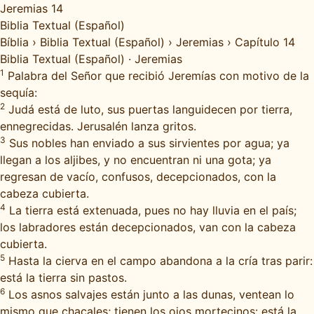
Jeremias 14
Biblia Textual (Español)
Bíblia
›
Biblia Textual (Español)
›
Jeremias
›
Capítulo 14
Biblia Textual (Español)
·
Jeremias
1
Palabra del Señor que recibió Jeremías con motivo de la
sequía:
2
Judá está de luto, sus puertas languidecen por tierra,
ennegrecidas. Jerusalén lanza gritos.
3
Sus nobles han enviado a sus sirvientes por agua; ya
llegan a los aljibes, y no encuentran ni una gota; ya
regresan de vacío, confusos, decepcionados, con la
cabeza cubierta.
4
La tierra está extenuada, pues no hay lluvia en el país;
los labradores están decepcionados, van con la cabeza
cubierta.
5
Hasta la cierva en el campo abandona a la cría tras parir:
está la tierra sin pastos.
6
Los asnos salvajes están junto a las dunas, ventean lo
mismo que chacales; tienen los ojos mortecinos: está la