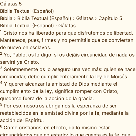
Gálatas 5
Biblia Textual (Español)
Bíblia
›
Biblia Textual (Español)
›
Gálatas
›
Capítulo 5
Biblia Textual (Español)
·
Gálatas
1
Cristo nos ha liberado para que disfrutemos de libertad.
Manteneos, pues, firmes y no permitáis que os conviertan
de nuevo en esclavos.
2
Yo, Pablo, os lo digo: si os dejáis circuncidar, de nada os
servirá ya Cristo.
3
Solemnemente os lo aseguro una vez más: quien se hace
circuncidar, debe cumplir enteramente la ley de Moisés.
4
Y querer alcanzar la amistad de Dios mediante el
cumplimiento de la ley, significa romper con Cristo,
quedarse fuera de la acción de la gracia.
5
Por eso, nosotros abrigamos la esperanza de ser
restablecidos en la amistad divina por la fe, mediante la
acción del Espíritu.
6
Como cristianos, en efecto, da lo mismo estar
circuncidados que no estarlo; lo que cuenta es la fe, que