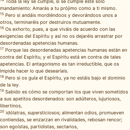
Toda la ley se cumple, si se cumple este solo
mandamiento: Amarás a tu prójimo como a ti mismo.
15
Pero si andáis mordiéndoos y devorándoos unos a
otros, terminaréis por destruiros mutuamente.
16
Os exhorto, pues, a que viváis de acuerdo con las
exigencias del Espíritu y así no os dejaréis arrastrar por
desordenadas apetencias humanas.
17
Porque las desordenadas apetencias humanas están en
contra del Espíritu, y el Espíritu está en contra de tales
apetencias. El antagonismo es tan irreductible, que os
impide hacer lo que desearíais.
18
Pero si os guía el Espíritu, ya no estáis bajo el dominio
de la ley.
19
Sabido es cómo se comportan los que viven sometidos
a sus apetitos desordenados: son adúlteros, lujuriosos,
libertinos,
20
idólatras, supersticiosos; alimentan odios, promueven
contiendas, se enzarzan en rivalidades, rebosan rencor;
son egoístas, partidistas, sectarios,