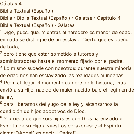
Gálatas 4
Biblia Textual (Español)
Bíblia
›
Biblia Textual (Español)
›
Gálatas
›
Capítulo 4
Biblia Textual (Español)
·
Gálatas
1
Digo, pues, que, mientras el heredero es menor de edad,
en nada se distingue de un esclavo. Cierto que es dueño
de todo,
2
pero tiene que estar sometido a tutores y
administradores hasta el momento fijado por el padre.
3
Lo mismo sucede con nosotros: durante nuestra minoría
de edad nos han esclavizado las realidades mundanas.
4
Pero, al llegar el momento cumbre de la historia, Dios
envió a su Hijo, nacido de mujer, nacido bajo el régimen de
la ley,
5
para liberarnos del yugo de la ley y alcanzarnos la
condición de hijos adoptivos de Dios.
6
Y prueba de que sois hijos es que Dios ha enviado el
Espíritu de su Hijo a vuestros corazones; y el Espíritu
clama: “¡Abba!”, es decir, “¡Padre!”.