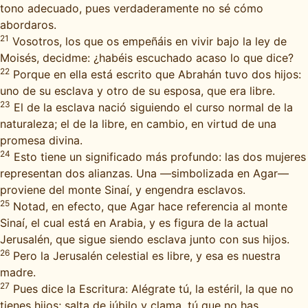
tono adecuado, pues verdaderamente no sé cómo
abordaros.
21
Vosotros, los que os empeñáis en vivir bajo la ley de
Moisés, decidme: ¿habéis escuchado acaso lo que dice?
22
Porque en ella está escrito que Abrahán tuvo dos hijos:
uno de su esclava y otro de su esposa, que era libre.
23
El de la esclava nació siguiendo el curso normal de la
naturaleza; el de la libre, en cambio, en virtud de una
promesa divina.
24
Esto tiene un significado más profundo: las dos mujeres
representan dos alianzas. Una —simbolizada en Agar—
proviene del monte Sinaí, y engendra esclavos.
25
Notad, en efecto, que Agar hace referencia al monte
Sinaí, el cual está en Arabia, y es figura de la actual
Jerusalén, que sigue siendo esclava junto con sus hijos.
26
Pero la Jerusalén celestial es libre, y esa es nuestra
madre.
27
Pues dice la Escritura: Alégrate tú, la estéril, la que no
tienes hijos; salta de júbilo y clama, tú que no has