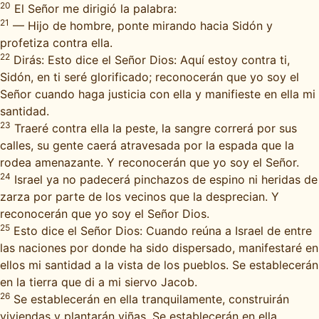
20
El Señor me dirigió la palabra:
21
— Hijo de hombre, ponte mirando hacia Sidón y
profetiza contra ella.
22
Dirás: Esto dice el Señor Dios: Aquí estoy contra ti,
Sidón, en ti seré glorificado; reconocerán que yo soy el
Señor cuando haga justicia con ella y manifieste en ella mi
santidad.
23
Traeré contra ella la peste, la sangre correrá por sus
calles, su gente caerá atravesada por la espada que la
rodea amenazante. Y reconocerán que yo soy el Señor.
24
Israel ya no padecerá pinchazos de espino ni heridas de
zarza por parte de los vecinos que la desprecian. Y
reconocerán que yo soy el Señor Dios.
25
Esto dice el Señor Dios: Cuando reúna a Israel de entre
las naciones por donde ha sido dispersado, manifestaré en
ellos mi santidad a la vista de los pueblos. Se establecerán
en la tierra que di a mi siervo Jacob.
26
Se establecerán en ella tranquilamente, construirán
viviendas y plantarán viñas. Se establecerán en ella