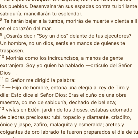
los pueblos. Desenvainarán sus espadas contra tu brillante
sabiduría, mancillarán tu esplendor.
8
Te harán bajar a la tumba, morirás de muerte violenta allí
en el corazón del mar.
9
¿Osarás decir “Soy un dios” delante de tus ejecutores?
Un hombre, no un dios, serás en manos de quienes te
traspasen.
10
Morirás como los incircuncisos, a manos de gente
extranjera. Soy yo quien ha hablado —oráculo del Señor
Dios—.
11
El Señor me dirigió la palabra:
12
— Hijo de hombre, entona una elegía al rey de Tiro y
dile: Esto dice el Señor Dios: Eras el cuño de una obra
maestra, colmo de sabiduría, dechado de belleza;
13
vivías en Edén, jardín de los dioses, estabas adornado
de piedras preciosas: rubí, topacio y diamante, crisólito,
ónice y jaspe, zafiro, malaquita y esmeralda; aretes y
colgantes de oro labrado te fueron preparados el día de tu