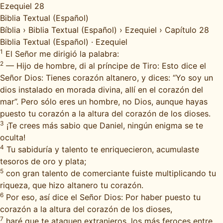
Ezequiel 28
Biblia Textual (Español)
Bíblia
›
Biblia Textual (Español)
›
Ezequiel
›
Capítulo 28
Biblia Textual (Español)
·
Ezequiel
1
El Señor me dirigió la palabra:
2
— Hijo de hombre, di al príncipe de Tiro: Esto dice el
Señor Dios: Tienes corazón altanero, y dices: “Yo soy un
dios instalado en morada divina, allí en el corazón del
mar”. Pero sólo eres un hombre, no Dios, aunque hayas
puesto tu corazón a la altura del corazón de los dioses.
3
¡Te crees más sabio que Daniel, ningún enigma se te
oculta!
4
Tu sabiduría y talento te enriquecieron, acumulaste
tesoros de oro y plata;
5
con gran talento de comerciante fuiste multiplicando tu
riqueza, que hizo altanero tu corazón.
6
Por eso, así dice el Señor Dios: Por haber puesto tu
corazón a la altura del corazón de los dioses,
7
haré que te ataquen extranjeros, los más feroces entre