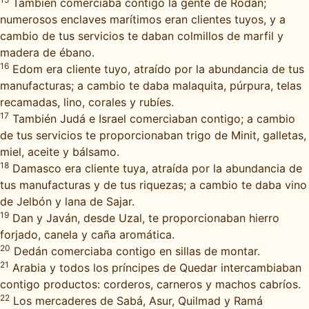
También comerciaba contigo la gente de Rodán;
numerosos enclaves marítimos eran clientes tuyos, y a
cambio de tus servicios te daban colmillos de marfil y
madera de ébano.
16
Edom era cliente tuyo, atraído por la abundancia de tus
manufacturas; a cambio te daba malaquita, púrpura, telas
recamadas, lino, corales y rubíes.
17
También Judá e Israel comerciaban contigo; a cambio
de tus servicios te proporcionaban trigo de Minit, galletas,
miel, aceite y bálsamo.
18
Damasco era cliente tuya, atraída por la abundancia de
tus manufacturas y de tus riquezas; a cambio te daba vino
de Jelbón y lana de Sajar.
19
Dan y Javán, desde Uzal, te proporcionaban hierro
forjado, canela y caña aromática.
20
Dedán comerciaba contigo en sillas de montar.
21
Arabia y todos los príncipes de Quedar intercambiaban
contigo productos: corderos, carneros y machos cabríos.
22
Los mercaderes de Sabá, Asur, Quilmad y Ramá