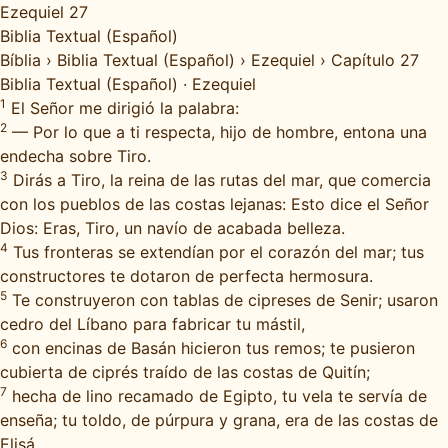
Ezequiel 27
Biblia Textual (Español)
Bíblia
›
Biblia Textual (Español)
›
Ezequiel
›
Capítulo 27
Biblia Textual (Español)
·
Ezequiel
1
El Señor me dirigió la palabra:
2
— Por lo que a ti respecta, hijo de hombre, entona una
endecha sobre Tiro.
3
Dirás a Tiro, la reina de las rutas del mar, que comercia
con los pueblos de las costas lejanas: Esto dice el Señor
Dios: Eras, Tiro, un navío de acabada belleza.
4
Tus fronteras se extendían por el corazón del mar; tus
constructores te dotaron de perfecta hermosura.
5
Te construyeron con tablas de cipreses de Senir; usaron
cedro del Líbano para fabricar tu mástil,
6
con encinas de Basán hicieron tus remos; te pusieron
cubierta de ciprés traído de las costas de Quitín;
7
hecha de lino recamado de Egipto, tu vela te servía de
enseña; tu toldo, de púrpura y grana, era de las costas de
Elisá.