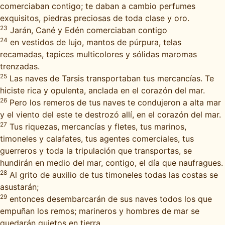
comerciaban contigo; te daban a cambio perfumes
exquisitos, piedras preciosas de toda clase y oro.
23
Jarán, Cané y Edén comerciaban contigo
24
en vestidos de lujo, mantos de púrpura, telas
recamadas, tapices multicolores y sólidas maromas
trenzadas.
25
Las naves de Tarsis transportaban tus mercancías. Te
hiciste rica y opulenta, anclada en el corazón del mar.
26
Pero los remeros de tus naves te condujeron a alta mar
y el viento del este te destrozó allí, en el corazón del mar.
27
Tus riquezas, mercancías y fletes, tus marinos,
timoneles y calafates, tus agentes comerciales, tus
guerreros y toda la tripulación que transportas, se
hundirán en medio del mar, contigo, el día que naufragues.
28
Al grito de auxilio de tus timoneles todas las costas se
asustarán;
29
entonces desembarcarán de sus naves todos los que
empuñan los remos; marineros y hombres de mar se
quedarán quietos en tierra.