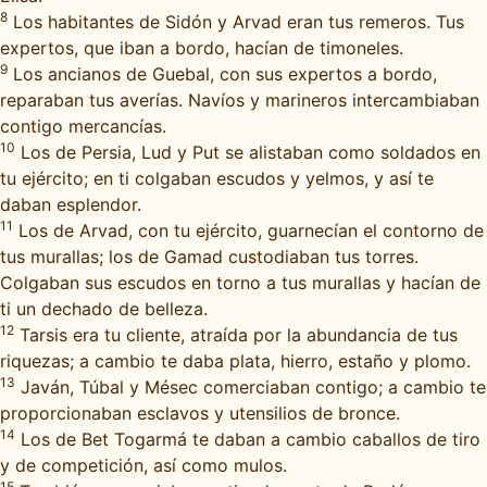
8
Los habitantes de Sidón y Arvad eran tus remeros. Tus
expertos, que iban a bordo, hacían de timoneles.
9
Los ancianos de Guebal, con sus expertos a bordo,
reparaban tus averías. Navíos y marineros intercambiaban
contigo mercancías.
10
Los de Persia, Lud y Put se alistaban como soldados en
tu ejército; en ti colgaban escudos y yelmos, y así te
daban esplendor.
11
Los de Arvad, con tu ejército, guarnecían el contorno de
tus murallas; los de Gamad custodiaban tus torres.
Colgaban sus escudos en torno a tus murallas y hacían de
ti un dechado de belleza.
12
Tarsis era tu cliente, atraída por la abundancia de tus
riquezas; a cambio te daba plata, hierro, estaño y plomo.
13
Javán, Túbal y Mésec comerciaban contigo; a cambio te
proporcionaban esclavos y utensilios de bronce.
14
Los de Bet Togarmá te daban a cambio caballos de tiro
y de competición, así como mulos.
15