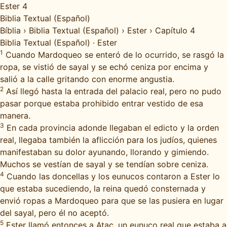
Ester 4
Biblia Textual (Español)
Bíblia
›
Biblia Textual (Español)
›
Ester
›
Capítulo 4
Biblia Textual (Español)
·
Ester
1
Cuando Mardoqueo se enteró de lo ocurrido, se rasgó la
ropa, se vistió de sayal y se echó ceniza por encima y
salió a la calle gritando con enorme angustia.
2
Así llegó hasta la entrada del palacio real, pero no pudo
pasar porque estaba prohibido entrar vestido de esa
manera.
3
En cada provincia adonde llegaban el edicto y la orden
real, llegaba también la aflicción para los judíos, quienes
manifestaban su dolor ayunando, llorando y gimiendo.
Muchos se vestían de sayal y se tendían sobre ceniza.
4
Cuando las doncellas y los eunucos contaron a Ester lo
que estaba sucediendo, la reina quedó consternada y
envió ropas a Mardoqueo para que se las pusiera en lugar
del sayal, pero él no aceptó.
5
Ester llamó entonces a Atac, un eunuco real que estaba a