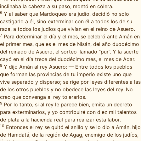
inclinaba la cabeza a su paso, montó en cólera.
6
Y al saber que Mardoqueo era judío, decidió no solo
castigarlo a él, sino exterminar con él a todos los de su
raza, a todos los judíos que vivían en el reino de Asuero.
7
Para determinar el día y el mes, se celebró ante Amán en
el primer mes, que es el mes de Nisán, del año duodécimo
del reinado de Asuero, el sorteo llamado “pur”. Y la suerte
cayó en el día trece del duodécimo mes, el mes de Adar.
8
Y dijo Amán al rey Asuero: — Entre todos los pueblos
que forman las provincias de tu imperio existe uno que
vive separado y disperso; se rige por leyes diferentes a las
de los otros pueblos y no obedece las leyes del rey. No
creo que convenga al rey tolerarlos.
9
Por lo tanto, si al rey le parece bien, emita un decreto
para exterminarlos, y yo contribuiré con diez mil talentos
de plata a la hacienda real para realizar esta labor.
10
Entonces el rey se quitó el anillo y se lo dio a Amán, hijo
de Hamdatá, de la región de Agag, enemigo de los judíos,
11