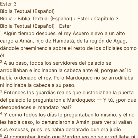
Ester 3
Biblia Textual (Español)
Bíblia
›
Biblia Textual (Español)
›
Ester
›
Capítulo 3
Biblia Textual (Español)
·
Ester
1
Algún tiempo después, el rey Asuero elevó a un alto
cargo a Amán, hijo de Hamdatá, de la región de Agag,
dándole preeminencia sobre el resto de los oficiales como
él.
2
A su paso, todos los servidores del palacio se
arrodillaban e inclinaban la cabeza ante él, porque así lo
había ordenado el rey. Pero Mardoqueo no se arrodillaba
ni inclinaba la cabeza a su paso.
3
Entonces los guardias reales que custodiaban la puerta
del palacio le preguntaron a Mardoqueo: — Y tú, ¿por qué
desobedeces el mandato real?
4
Y como todos los días le preguntaban lo mismo, y él no
les hacía caso, lo denunciaron a Amán, para ver si valían
sus excusas, pues les había declarado que era judío.
5
Al comprobar Amán que Mardoqueo no se arrodillaba ni