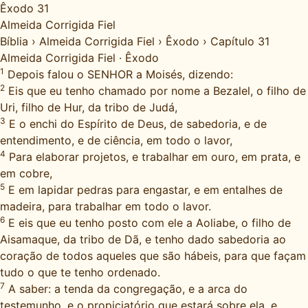
Êxodo 31
Almeida Corrigida Fiel
Bíblia
›
Almeida Corrigida Fiel
›
Êxodo
›
Capítulo 31
Almeida Corrigida Fiel
·
Êxodo
1
Depois falou o SENHOR a Moisés, dizendo:
2
Eis que eu tenho chamado por nome a Bezalel, o filho de
Uri, filho de Hur, da tribo de Judá,
3
E o enchi do Espírito de Deus, de sabedoria, e de
entendimento, e de ciência, em todo o lavor,
4
Para elaborar projetos, e trabalhar em ouro, em prata, e
em cobre,
5
E em lapidar pedras para engastar, e em entalhes de
madeira, para trabalhar em todo o lavor.
6
E eis que eu tenho posto com ele a Aoliabe, o filho de
Aisamaque, da tribo de Dã, e tenho dado sabedoria ao
coração de todos aqueles que são hábeis, para que façam
tudo o que te tenho ordenado.
7
A saber: a tenda da congregação, e a arca do
testemunho, e o propiciatório que estará sobre ela, e