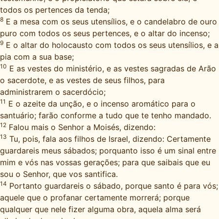
todos os pertences da tenda;
8
E a mesa com os seus utensílios, e o candelabro de ouro
puro com todos os seus pertences, e o altar do incenso;
9
E o altar do holocausto com todos os seus utensílios, e a
pia com a sua base;
10
E as vestes do ministério, e as vestes sagradas de Arão
o sacerdote, e as vestes de seus filhos, para
administrarem o sacerdócio;
11
E o azeite da unção, e o incenso aromático para o
santuário; farão conforme a tudo que te tenho mandado.
12
Falou mais o Senhor a Moisés, dizendo:
13
Tu, pois, fala aos filhos de Israel, dizendo: Certamente
guardareis meus sábados; porquanto isso é um sinal entre
mim e vós nas vossas gerações; para que saibais que eu
sou o Senhor, que vos santifica.
14
Portanto guardareis o sábado, porque santo é para vós;
aquele que o profanar certamente morrerá; porque
qualquer que nele fizer alguma obra, aquela alma será