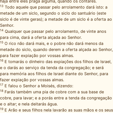
haja entre eles praga alguma, quando os contares.
13
Todo aquele que passar pelo arrolamento dará isto: a
metade de um siclo, segundo o siclo do santuário (este
siclo é de vinte geras); a metade de um siclo é a oferta ao
Senhor.
14
Qualquer que passar pelo arrolamento, de vinte anos
para cima, dará a oferta alçada ao Senhor.
15
O rico não dará mais, e o pobre não dará menos da
metade do siclo, quando derem a oferta alçada ao Senhor,
para fazer expiação por vossas almas.
16
E tomarás o dinheiro das expiações dos filhos de Israel,
e o darás ao serviço da tenda da congregação; e será
para memória aos filhos de Israel diante do Senhor, para
fazer expiação por vossas almas.
17
E falou o Senhor a Moisés, dizendo:
18
Farás também uma pia de cobre com a sua base de
cobre, para lavar; e a porás entre a tenda da congregação
e o altar; e nela deitarás água.
19
E Arão e seus filhos nela lavarão as suas mãos e os seus