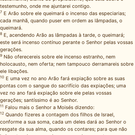
testemunho, onde me ajuntarei contigo.
7
E Arão sobre ele queimará o incenso das especiarias;
cada manhã, quando puser em ordem as lâmpadas, o
queimará.
8
E, acendendo Arão as lâmpadas à tarde, o queimará;
este será incenso contínuo perante o Senhor pelas vossas
gerações.
9
Não oferecereis sobre ele incenso estranho, nem
holocausto, nem oferta; nem tampouco derramareis sobre
ele libações.
10
E uma vez no ano Arão fará expiação sobre as suas
pontas com o sangue do sacrifício das expiações; uma
vez no ano fará expiação sobre ele pelas vossas
gerações; santíssimo é ao Senhor.
11
Falou mais o Senhor a Moisés dizendo:
12
Quando fizeres a contagem dos filhos de Israel,
conforme a sua soma, cada um deles dará ao Senhor o
resgate da sua alma, quando os contares; para que não