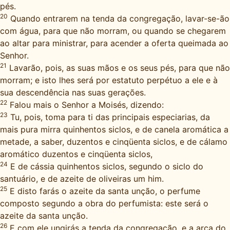
pés.
20
Quando entrarem na tenda da congregação, lavar-se-ão
com água, para que não morram, ou quando se chegarem
ao altar para ministrar, para acender a oferta queimada ao
Senhor.
21
Lavarão, pois, as suas mãos e os seus pés, para que não
morram; e isto lhes será por estatuto perpétuo a ele e à
sua descendência nas suas gerações.
22
Falou mais o Senhor a Moisés, dizendo:
23
Tu, pois, toma para ti das principais especiarias, da
mais pura mirra quinhentos siclos, e de canela aromática a
metade, a saber, duzentos e cinqüenta siclos, e de cálamo
aromático duzentos e cinqüenta siclos,
24
E de cássia quinhentos siclos, segundo o siclo do
santuário, e de azeite de oliveiras um him.
25
E disto farás o azeite da santa unção, o perfume
composto segundo a obra do perfumista: este será o
azeite da santa unção.
26
E com ele ungirás a tenda da congregação, e a arca do