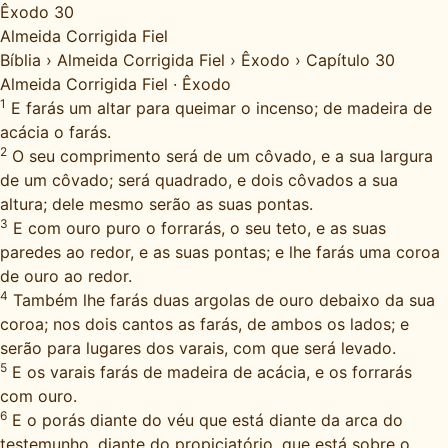
Êxodo 30
Almeida Corrigida Fiel
Bíblia
›
Almeida Corrigida Fiel
›
Êxodo
›
Capítulo 30
Almeida Corrigida Fiel
·
Êxodo
1
E farás um altar para queimar o incenso; de madeira de
acácia o farás.
2
O seu comprimento será de um côvado, e a sua largura
de um côvado; será quadrado, e dois côvados a sua
altura; dele mesmo serão as suas pontas.
3
E com ouro puro o forrarás, o seu teto, e as suas
paredes ao redor, e as suas pontas; e lhe farás uma coroa
de ouro ao redor.
4
Também lhe farás duas argolas de ouro debaixo da sua
coroa; nos dois cantos as farás, de ambos os lados; e
serão para lugares dos varais, com que será levado.
5
E os varais farás de madeira de acácia, e os forrarás
com ouro.
6
E o porás diante do véu que está diante da arca do
testemunho, diante do propiciatório, que está sobre o