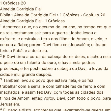
1 Crônicas 20
Almeida Corrigida Fiel
Bíblia
›
Almeida Corrigida Fiel
›
1 Crônicas
›
Capítulo 20
Almeida Corrigida Fiel
·
1 Crônicas
1
Aconteceu que, no decurso de um ano, no tempo em que
os reis costumam sair para a guerra, Joabe levou o
exército, e destruiu a terra dos filhos de Amom, e veio, e
cercou a Rabá; porém Davi ficou em Jerusalém; e Joabe
feriu a Rabá, e a destruiu.
2
E Davi tirou a coroa da cabeça do rei deles, e achou nela
o peso de um talento de ouro, e havia nela pedras
preciosas; e foi posta sobre a cabeça de Davi; e levou da
cidade mui grande despojo.
3
Também levou o povo que estava nela, e os fez
trabalhar com a serra, e com talhadeiras de ferro e com
machados; e assim fez Davi com todas as cidades dos
filhos de Amom; então voltou Davi, com todo o povo, para
Jerusalém.
4
E, depois disto, aconteceu que, levantando-se guerra em