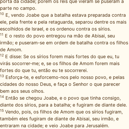
porta da cidade; porém os reis que vieram se puseram à
parte no campo.
10
E, vendo Joabe que a batalha estava preparada contra
ele, pela frente e pela retaguarda, separou dentre os mais
escolhidos de Israel, e os ordenou contra os sírios.
11
E o resto do povo entregou na mão de Abisai, seu
irmão; e puseram-se em ordem de batalha contra os filhos
de Amom.
12
E disse: Se os sírios forem mais fortes do que eu, tu
virás socorrer-me; e, se os filhos de Amom forem mais
fortes do que tu, então eu te socorrerei.
13
Esforça-te, e esforcemo-nos pelo nosso povo, e pelas
cidades do nosso Deus, e faça o Senhor o que parecer
bem aos seus olhos.
14
Então se chegou Joabe, e o povo que tinha consigo,
diante dos sírios, para a batalha; e fugiram de diante dele.
15
Vendo, pois, os filhos de Amom que os sírios fugiram,
também eles fugiram de diante de Abisai, seu irmão, e
entraram na cidade; e veio Joabe para Jerusalém.