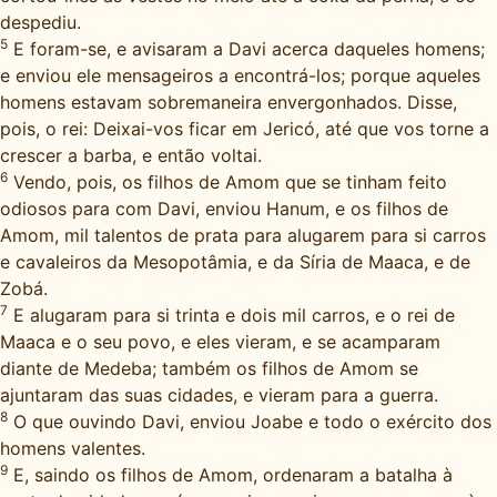
despediu.
5
E foram-se, e avisaram a Davi acerca daqueles homens;
e enviou ele mensageiros a encontrá-los; porque aqueles
homens estavam sobremaneira envergonhados. Disse,
pois, o rei: Deixai-vos ficar em Jericó, até que vos torne a
crescer a barba, e então voltai.
6
Vendo, pois, os filhos de Amom que se tinham feito
odiosos para com Davi, enviou Hanum, e os filhos de
Amom, mil talentos de prata para alugarem para si carros
e cavaleiros da Mesopotâmia, e da Síria de Maaca, e de
Zobá.
7
E alugaram para si trinta e dois mil carros, e o rei de
Maaca e o seu povo, e eles vieram, e se acamparam
diante de Medeba; também os filhos de Amom se
ajuntaram das suas cidades, e vieram para a guerra.
8
O que ouvindo Davi, enviou Joabe e todo o exército dos
homens valentes.
9
E, saindo os filhos de Amom, ordenaram a batalha à