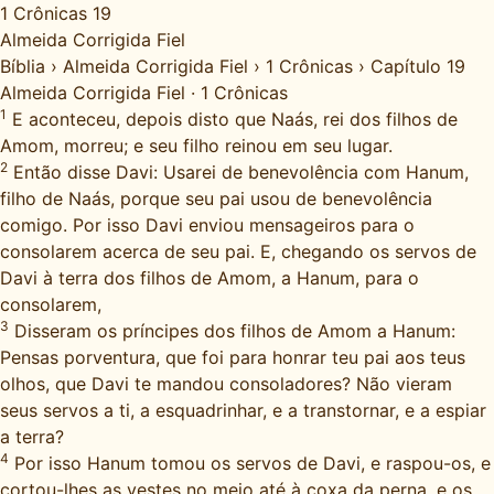
1 Crônicas 19
Almeida Corrigida Fiel
Bíblia
›
Almeida Corrigida Fiel
›
1 Crônicas
›
Capítulo 19
Almeida Corrigida Fiel
·
1 Crônicas
1
E aconteceu, depois disto que Naás, rei dos filhos de
Amom, morreu; e seu filho reinou em seu lugar.
2
Então disse Davi: Usarei de benevolência com Hanum,
filho de Naás, porque seu pai usou de benevolência
comigo. Por isso Davi enviou mensageiros para o
consolarem acerca de seu pai. E, chegando os servos de
Davi à terra dos filhos de Amom, a Hanum, para o
consolarem,
3
Disseram os príncipes dos filhos de Amom a Hanum:
Pensas porventura, que foi para honrar teu pai aos teus
olhos, que Davi te mandou consoladores? Não vieram
seus servos a ti, a esquadrinhar, e a transtornar, e a espiar
a terra?
4
Por isso Hanum tomou os servos de Davi, e raspou-os, e
cortou-lhes as vestes no meio até à coxa da perna, e os