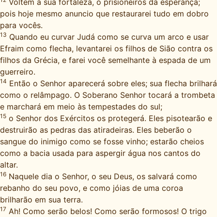
Voltem à sua fortaleza, ó prisioneiros da esperança;
pois hoje mesmo anuncio que restaurarei tudo em dobro
para vocês.
13
Quando eu curvar Judá como se curva um arco e usar
Efraim como flecha, levantarei os filhos de Sião contra os
filhos da Grécia, e farei você semelhante à espada de um
guerreiro.
14
Então o Senhor aparecerá sobre eles; sua flecha brilhará
como o relâmpago. O Soberano Senhor tocará a trombeta
e marchará em meio às tempestades do sul;
15
o Senhor dos Exércitos os protegerá. Eles pisotearão e
destruirão as pedras das atiradeiras. Eles beberão o
sangue do inimigo como se fosse vinho; estarão cheios
como a bacia usada para aspergir água nos cantos do
altar.
16
Naquele dia o Senhor, o seu Deus, os salvará como
rebanho do seu povo, e como jóias de uma coroa
brilharão em sua terra.
17
Ah! Como serão belos! Como serão formosos! O trigo