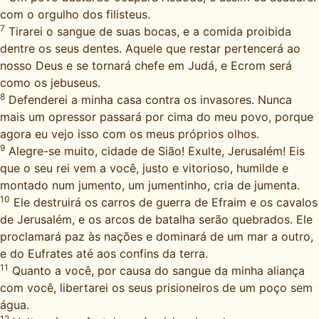
com o orgulho dos filisteus.
7
Tirarei o sangue de suas bocas, e a comida proibida
dentre os seus dentes. Aquele que restar pertencerá ao
nosso Deus e se tornará chefe em Judá, e Ecrom será
como os jebuseus.
8
Defenderei a minha casa contra os invasores. Nunca
mais um opressor passará por cima do meu povo, porque
agora eu vejo isso com os meus próprios olhos.
9
Alegre-se muito, cidade de Sião! Exulte, Jerusalém! Eis
que o seu rei vem a você, justo e vitorioso, humilde e
montado num jumento, um jumentinho, cria de jumenta.
10
Ele destruirá os carros de guerra de Efraim e os cavalos
de Jerusalém, e os arcos de batalha serão quebrados. Ele
proclamará paz às nações e dominará de um mar a outro,
e do Eufrates até aos confins da terra.
11
Quanto a você, por causa do sangue da minha aliança
com você, libertarei os seus prisioneiros de um poço sem
água.
12