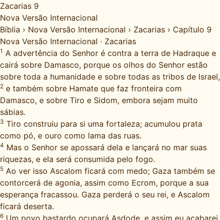
Zacarias 9
Nova Versão Internacional
Bíblia
›
Nova Versão Internacional
›
Zacarias
›
Capítulo 9
Nova Versão Internacional
·
Zacarias
1
A advertência do Senhor é contra a terra de Hadraque e
cairá sobre Damasco, porque os olhos do Senhor estão
sobre toda a humanidade e sobre todas as tribos de Israel,
2
e também sobre Hamate que faz fronteira com
Damasco, e sobre Tiro e Sidom, embora sejam muito
sábias.
3
Tiro construiu para si uma fortaleza; acumulou prata
como pó, e ouro como lama das ruas.
4
Mas o Senhor se apossará dela e lançará no mar suas
riquezas, e ela será consumida pelo fogo.
5
Ao ver isso Ascalom ficará com medo; Gaza também se
contorcerá de agonia, assim como Ecrom, porque a sua
esperança fracassou. Gaza perderá o seu rei, e Ascalom
ficará deserta.
6
Um povo bastardo ocupará Asdode, e assim eu acabarei