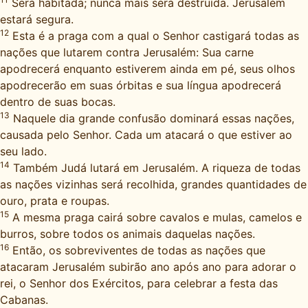
Será habitada; nunca mais será destruída. Jerusalém
estará segura.
12
Esta é a praga com a qual o Senhor castigará todas as
nações que lutarem contra Jerusalém: Sua carne
apodrecerá enquanto estiverem ainda em pé, seus olhos
apodrecerão em suas órbitas e sua língua apodrecerá
dentro de suas bocas.
13
Naquele dia grande confusão dominará essas nações,
causada pelo Senhor. Cada um atacará o que estiver ao
seu lado.
14
Também Judá lutará em Jerusalém. A riqueza de todas
as nações vizinhas será recolhida, grandes quantidades de
ouro, prata e roupas.
15
A mesma praga cairá sobre cavalos e mulas, camelos e
burros, sobre todos os animais daquelas nações.
16
Então, os sobreviventes de todas as nações que
atacaram Jerusalém subirão ano após ano para adorar o
rei, o Senhor dos Exércitos, para celebrar a festa das
Cabanas.