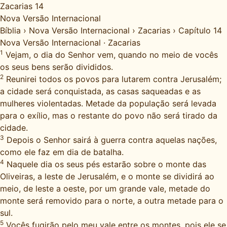
Zacarias 14
Nova Versão Internacional
Bíblia
›
Nova Versão Internacional
›
Zacarias
›
Capítulo 14
Nova Versão Internacional
·
Zacarias
1
Vejam, o dia do Senhor vem, quando no meio de vocês
os seus bens serão divididos.
2
Reunirei todos os povos para lutarem contra Jerusalém;
a cidade será conquistada, as casas saqueadas e as
mulheres violentadas. Metade da população será levada
para o exílio, mas o restante do povo não será tirado da
cidade.
3
Depois o Senhor sairá à guerra contra aquelas nações,
como ele faz em dia de batalha.
4
Naquele dia os seus pés estarão sobre o monte das
Oliveiras, a leste de Jerusalém, e o monte se dividirá ao
meio, de leste a oeste, por um grande vale, metade do
monte será removido para o norte, a outra metade para o
sul.
5
Vocês fugirão pelo meu vale entre os montes, pois ele se