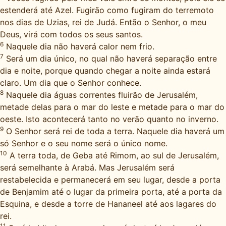
estenderá até Azel. Fugirão como fugiram do terremoto
nos dias de Uzias, rei de Judá. Então o Senhor, o meu
Deus, virá com todos os seus santos.
6
Naquele dia não haverá calor nem frio.
7
Será um dia único, no qual não haverá separação entre
dia e noite, porque quando chegar a noite ainda estará
claro. Um dia que o Senhor conhece.
8
Naquele dia águas correntes fluirão de Jerusalém,
metade delas para o mar do leste e metade para o mar do
oeste. Isto acontecerá tanto no verão quanto no inverno.
9
O Senhor será rei de toda a terra. Naquele dia haverá um
só Senhor e o seu nome será o único nome.
10
A terra toda, de Geba até Rimom, ao sul de Jerusalém,
será semelhante à Arabá. Mas Jerusalém será
restabelecida e permanecerá em seu lugar, desde a porta
de Benjamim até o lugar da primeira porta, até a porta da
Esquina, e desde a torre de Hananeel até aos lagares do
rei.
11