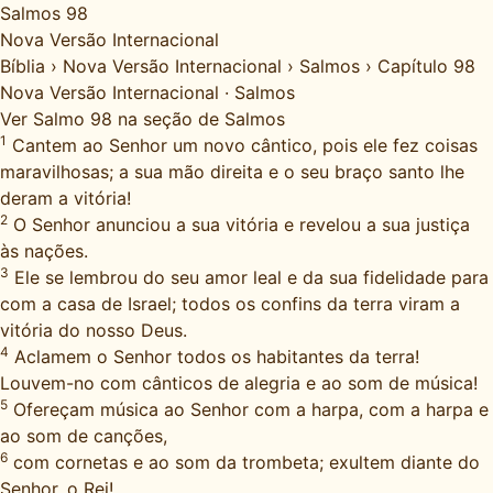
Salmos 98
Nova Versão Internacional
Bíblia
›
Nova Versão Internacional
›
Salmos
›
Capítulo 98
Nova Versão Internacional
·
Salmos
Ver Salmo 98 na seção de Salmos
1
Cantem ao Senhor um novo cântico, pois ele fez coisas
maravilhosas; a sua mão direita e o seu braço santo lhe
deram a vitória!
2
O Senhor anunciou a sua vitória e revelou a sua justiça
às nações.
3
Ele se lembrou do seu amor leal e da sua fidelidade para
com a casa de Israel; todos os confins da terra viram a
vitória do nosso Deus.
4
Aclamem o Senhor todos os habitantes da terra!
Louvem-no com cânticos de alegria e ao som de música!
5
Ofereçam música ao Senhor com a harpa, com a harpa e
ao som de canções,
6
com cornetas e ao som da trombeta; exultem diante do
Senhor, o Rei!