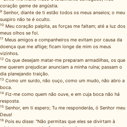
coração geme de angústia.
9
Senhor, diante de ti estão todos os meus anseios; o meu
suspiro não te é oculto.
10
Meu coração palpita, as forças me faltam; até a luz dos
meus olhos se foi.
11
Meus amigos e companheiros me evitam por causa da
doença que me aflige; ficam longe de mim os meus
vizinhos.
12
Os que desejam matar-me preparam armadilhas, os que
me querem prejudicar anunciam a minha ruína; passam o
dia planejando traição.
13
Como um surdo, não ouço, como um mudo, não abro a
boca.
14
Fiz-me como quem não ouve, e em cuja boca não há
resposta.
15
Senhor, em ti espero; Tu me responderás, ó Senhor meu
Deus!
16
Pois eu disse: "Não permitas que eles se divirtam à