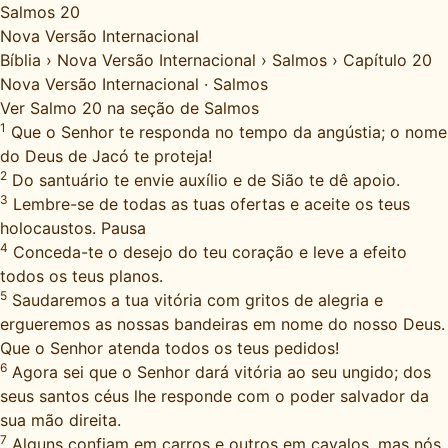
Salmos 20
Nova Versão Internacional
Bíblia
›
Nova Versão Internacional
›
Salmos
›
Capítulo 20
Nova Versão Internacional
·
Salmos
Ver Salmo 20 na seção de Salmos
1
Que o Senhor te responda no tempo da angústia; o nome
do Deus de Jacó te proteja!
2
Do santuário te envie auxílio e de Sião te dê apoio.
3
Lembre-se de todas as tuas ofertas e aceite os teus
holocaustos. Pausa
4
Conceda-te o desejo do teu coração e leve a efeito
todos os teus planos.
5
Saudaremos a tua vitória com gritos de alegria e
ergueremos as nossas bandeiras em nome do nosso Deus.
Que o Senhor atenda todos os teus pedidos!
6
Agora sei que o Senhor dará vitória ao seu ungido; dos
seus santos céus lhe responde com o poder salvador da
sua mão direita.
7
Alguns confiam em carros e outros em cavalos, mas nós