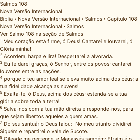
Salmos 108
Nova Versão Internacional
Bíblia
›
Nova Versão Internacional
›
Salmos
›
Capítulo 108
Nova Versão Internacional
·
Salmos
Ver Salmo 108 na seção de Salmos
1
Meu coração está firme, ó Deus! Cantarei e louvarei, ó
Glória minha!
2
Acordem, harpa e lira! Despertarei a alvorada.
3
Eu te darei graças, ó Senhor, entre os povos; cantarei
louvores entre as nações,
4
porque o teu amor leal se eleva muito acima dos céus; a
tua fidelidade alcança as nuvens!
5
Exalta-te, ó Deus, acima dos céus; estenda-se a tua
glória sobre toda a terra!
6
Salva-nos com a tua mão direita e responde-nos, para
que sejam libertos aqueles a quem amas.
7
Do seu santuário Deus falou: "No meu triunfo dividirei
Siquém e repartirei o vale de Sucote.
8
Gileade me pertence, e Manassés também; Efraim é o