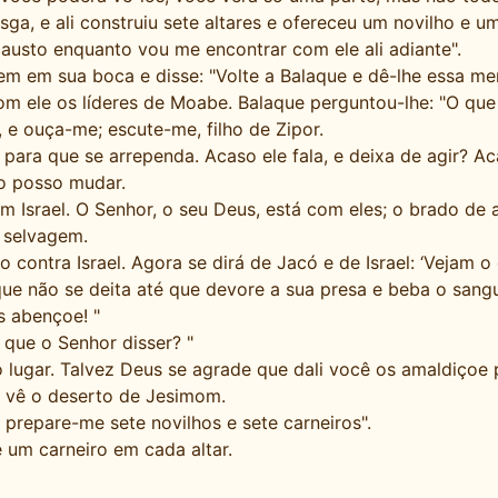
a, e ali construiu sete altares e ofereceu um novilho e um
causto enquanto vou me encontrar com ele ali adiante".
 em sua boca e disse: "Volte a Balaque e dê-lhe essa me
om ele os líderes de Moabe. Balaque perguntou-lhe: "O que
 e ouça-me; escute-me, filho de Zipor.
ra que se arrependa. Acaso ele fala, e deixa de agir? Ac
o posso mudar.
srael. O Senhor, o seu Deus, está com eles; o brado de 
i selvagem.
ntra Israel. Agora se dirá de Jacó e de Israel: ‘Vejam o 
ue não se deita até que devore a sua presa e beba o sangu
s abençoe! "
 que o Senhor disser? "
o lugar. Talvez Deus se agrade que dali você os amaldiçoe 
e vê o deserto de Jesimom.
 prepare-me sete novilhos e sete carneiros".
 um carneiro em cada altar.