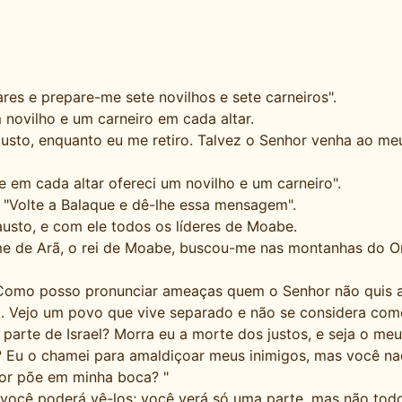
res e prepare-me sete novilhos e sete carneiros".
novilho e um carneiro em cada altar.
usto, enquanto eu me retiro. Talvez o Senhor venha ao meu 
 e em cada altar ofereci um novilho e um carneiro".
"Volte a Balaque e dê-lhe essa mensagem".
austo, e com ele todos os líderes de Moabe.
e de Arã, o rei de Moabe, buscou-me nas montanhas do Orie
omo posso pronunciar ameaças quem o Senhor não quis 
. Vejo um povo que vive separado e não se considera com
rte de Israel? Morra eu a morte dos justos, e seja o meu
? Eu o chamei para amaldiçoar meus inimigos, mas você na
hor põe em minha boca? "
você poderá vê-los; você verá só uma parte, mas não todo