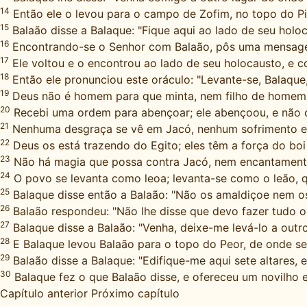
14
Então ele o levou para o campo de Zofim, no topo do Pisg
15
Balaão disse a Balaque: "Fique aqui ao lado de seu holo
16
Encontrando-se o Senhor com Balaão, pôs uma mensagem
17
Ele voltou e o encontrou ao lado de seu holocausto, e c
18
Então ele pronunciou este oráculo: "Levante-se, Balaque,
19
Deus não é homem para que minta, nem filho de homem pa
20
Recebi uma ordem para abençoar; ele abençoou, e não 
21
Nenhuma desgraça se vê em Jacó, nenhum sofrimento em I
22
Deus os está trazendo do Egito; eles têm a força do bo
23
Não há magia que possa contra Jacó, nem encantamento co
24
O povo se levanta como leoa; levanta-se como o leão, q
25
Balaque disse então a Balaão: "Não os amaldiçoe nem o
26
Balaão respondeu: "Não lhe disse que devo fazer tudo o
27
Balaque disse a Balaão: "Venha, deixe-me levá-lo a outr
28
E Balaque levou Balaão para o topo do Peor, de onde s
29
Balaão disse a Balaque: "Edifique-me aqui sete altares, e
30
Balaque fez o que Balaão disse, e ofereceu um novilho e
Capítulo anterior
Próximo capítulo