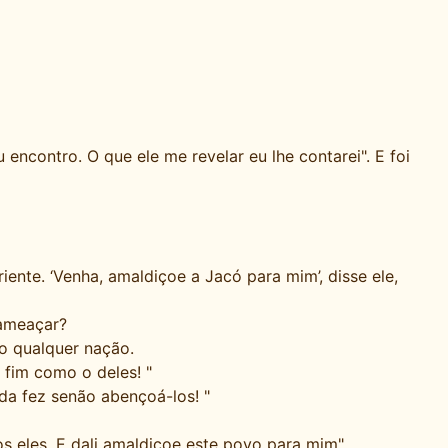
encontro. O que ele me revelar eu lhe contarei". E foi
nte. ‘Venha, amaldiçoe a Jacó para mim’, disse ele,
ameaçar?
o qualquer nação.
 fim como o deles! "
da fez senão abençoá-los! "
s eles. E dali amaldiçoe este povo para mim".