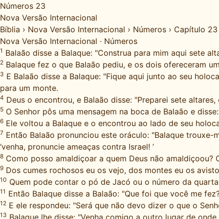
Números 23
Nova Versão Internacional
Bíblia
›
Nova Versão Internacional
›
Números
›
Capítulo 23
Nova Versão Internacional
·
Números
1
Balaão disse a Balaque: "Construa para mim aqui sete alta
2
Balaque fez o que Balaão pediu, e os dois ofereceram um 
3
E Balaão disse a Balaque: "Fique aqui junto ao seu holoca
para um monte.
4
Deus o encontrou, e Balaão disse: "Preparei sete altares,
5
O Senhor pôs uma mensagem na boca de Balaão e disse: 
6
Ele voltou a Balaque e o encontrou ao lado de seu holoc
7
Então Balaão pronunciou este oráculo: "Balaque trouxe-m
‘venha, pronuncie ameaças contra Israel! ’
8
Como posso amaldiçoar a quem Deus não amaldiçoou? C
9
Dos cumes rochosos eu os vejo, dos montes eu os avisto
10
Quem pode contar o pó de Jacó ou o número da quarta pa
11
Então Balaque disse a Balaão: "Que foi que você me fez
12
E ele respondeu: "Será que não devo dizer o que o Sen
13
Balaque lhe disse: "Venha comigo a outro lugar de onde 