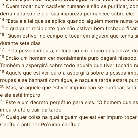
13
Quem tocar num cadáver humano e não se purificar, conta
derramada sobre ele; sua impureza permanece sobre ele.
14
"Esta é a lei que se aplica quando alguém morre numa te
15
e qualquer recipiente que não estiver bem fechado ficar
16
"Quem estiver no campo e tocar em alguém que tenha si
durante sete dias.
17
"Pela pessoa impura, colocarão um pouco das cinzas do 
18
Então um homem cerimonialmente puro pegará hissopo, mo
Também a aspergirá sobre todo aquele que tiver tocado n
19
Aquele que estiver puro a aspergirá sobre a pessoa impur
roupas e se banhará com água, e naquela tarde estará pur
20
Mas, se aquele que estiver impuro não se purificar, será
e ele está impuro.
21
Este é um decreto perpétuo para eles. "O homem que aspe
impuro até o cair da tarde.
22
Qualquer coisa na qual alguém que estiver impuro tocar s
Capítulo anterior
Próximo capítulo