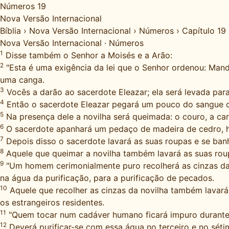
Números 19
Nova Versão Internacional
Bíblia
›
Nova Versão Internacional
›
Números
›
Capítulo 19
Nova Versão Internacional
·
Números
1
Disse também o Senhor a Moisés e a Arão:
2
"Esta é uma exigência da lei que o Senhor ordenou: Mand
uma canga.
3
Vocês a darão ao sacerdote Eleazar; ela será levada par
4
Então o sacerdote Eleazar pegará um pouco do sangue co
5
Na presença dele a novilha será queimada: o couro, a ca
6
O sacerdote apanhará um pedaço de madeira de cedro, his
7
Depois disso o sacerdote lavará as suas roupas e se ban
8
Aquele que queimar a novilha também lavará as suas roup
9
"Um homem cerimonialmente puro recolherá as cinzas da 
na água da purificação, para a purificação de pecados.
10
Aquele que recolher as cinzas da novilha também lavará a
os estrangeiros residentes.
11
"Quem tocar num cadáver humano ficará impuro durante 
12
Deverá purificar-se com essa água no terceiro e no sétimo