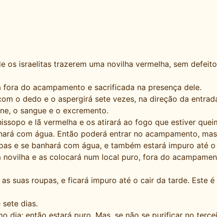
e os israelitas trazerem uma novilha vermelha, sem defeit
a fora do acampamento e sacrificada na presença dele.
m o dedo e o aspergirá sete vezes, na direção da entrad
rne, o sangue e o excremento.
sopo e lã vermelha e os atirará ao fogo que estiver quei
hará com água. Então poderá entrar no acampamento, mas e
as e se banhará com água, e também estará impuro até o c
novilha e as colocará num local puro, fora do acampamen
s suas roupas, e ficará impuro até o cair da tarde. Este é
sete dias.
 dia; então estará puro. Mas, se não se purificar no tercei