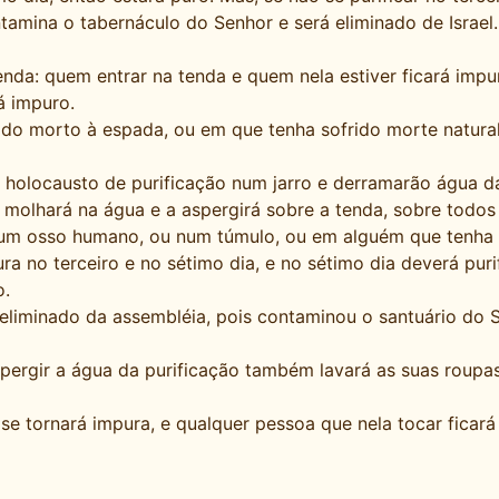
mina o tabernáculo do Senhor e será eliminado de Israel.
nda: quem entrar na tenda e quem nela estiver ficará impur
á impuro.
do morto à espada, ou em que tenha sofrido morte natural
holocausto de purificação num jarro e derramarão água da
lhará na água e a aspergirá sobre a tenda, sobre todos o
um osso humano, ou num túmulo, ou em alguém que tenha s
a no terceiro e no sétimo dia, e no sétimo dia deverá purif
o.
 eliminado da assembléia, pois contaminou o santuário do S
rgir a água da purificação também lavará as suas roupas,
e tornará impura, e qualquer pessoa que nela tocar ficará 