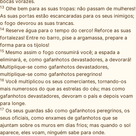
bocas vorazes.
13
Olhe bem para as suas tropas: não passam de mulheres!
As suas portas estão escancaradas para os seus inimigos;
o fogo devorou as suas trancas.
14
Reserve água para o tempo do cerco! Reforce as suas
fortalezas! Entre no barro, pise a argamassa, prepare a
forma para os tijolos!
15
Mesmo assim o fogo consumirá você; a espada a
eliminará, e, como gafanhotos devastadores, a devorará!
Multiplique-se como gafanhotos devastadores,
multiplique-se como gafanhotos peregrinos!
16
Você multiplicou os seus comerciantes, tornando-os
mais numerosos do que as estrelas do céu; mas como
gafanhotos devastadores, devoram o país e depois voam
para longe.
17
Os seus guardas são como gafanhotos peregrinos, os
seus oficiais, como enxames de gafanhotos que se
ajuntam sobre os muros em dias frios; mas quando o sol
aparece, eles voam, ninguém sabe para onde.