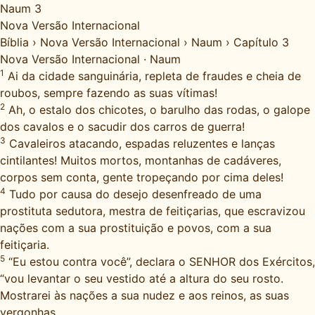
Naum 3
Nova Versão Internacional
Bíblia
›
Nova Versão Internacional
›
Naum
›
Capítulo 3
Nova Versão Internacional
·
Naum
1
Ai da cidade sanguinária, repleta de fraudes e cheia de
roubos, sempre fazendo as suas vítimas!
2
Ah, o estalo dos chicotes, o barulho das rodas, o galope
dos cavalos e o sacudir dos carros de guerra!
3
Cavaleiros atacando, espadas reluzentes e lanças
cintilantes! Muitos mortos, montanhas de cadáveres,
corpos sem conta, gente tropeçando por cima deles!
4
Tudo por causa do desejo desenfreado de uma
prostituta sedutora, mestra de feitiçarias, que escravizou
nações com a sua prostituição e povos, com a sua
feitiçaria.
5
“Eu estou contra você”, declara o SENHOR dos Exércitos,
“vou levantar o seu vestido até a altura do seu rosto.
Mostrarei às nações a sua nudez e aos reinos, as suas
vergonhas.