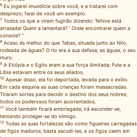
6
Eu jogarei imundície sobre você, e a tratarei com
desprezo; farei de você um exemplo.
7
Todos os que a virem fugirão dizendo: ‘Nínive está
arrasada! Quem a lamentará? ’ Onde encontrarei quem a
console? ”
8
Acaso és melhor do que Tebas, situada junto ao Nilo,
rodeada de águas? O rio era a sua defesa; as águas, o seu
muro.
9
A Etiópia e o Egito eram a sua força ilimitada; Fute e a
Líbia estavam entre os seus aliados.
10
Apesar disso, ela foi deportada, levada para o exílio.
Em cada esquina as suas crianças foram massacradas.
Tiraram sortes para decidir o destino dos seus nobres;
todos os poderosos foram acorrentados.
11
Você também ficará embriagada; irá esconder-se,
tentando proteger-se do inimigo.
12
Todas as suas fortalezas são como figueiras carregadas
de figos maduros; basta sacudi-las, e os figos caem em