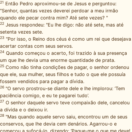
21
Então Pedro aproximou-se de Jesus e perguntou:
"Senhor, quantas vezes deverei perdoar a meu irmão
quando ele pecar contra mim? Até sete vezes? "
22
Jesus respondeu: "Eu lhe digo: não até sete, mas até
setenta vezes sete.
23
"Por isso, o Reino dos céus é como um rei que desejava
acertar contas com seus servos.
24
Quando começou o acerto, foi trazido à sua presença
um que lhe devia uma enorme quantidade de prata.
25
Como não tinha condições de pagar, o senhor ordenou
que ele, sua mulher, seus filhos e tudo o que ele possuía
fossem vendidos para pagar a dívida.
26
"O servo prostrou-se diante dele e lhe implorou: ‘Tem
paciência comigo, e eu te pagarei tudo’.
27
O senhor daquele servo teve compaixão dele, cancelou
a dívida e o deixou ir.
28
"Mas quando aquele servo saiu, encontrou um de seus
conservos, que lhe devia cem denários. Agarrou-o e
começou a sufocá-lo, dizendo: ‘Pague-me o que me deve!