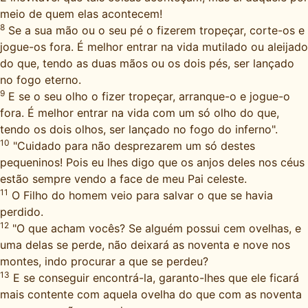
meio de quem elas acontecem!
8
Se a sua mão ou o seu pé o fizerem tropeçar, corte-os e
jogue-os fora. É melhor entrar na vida mutilado ou aleijado
do que, tendo as duas mãos ou os dois pés, ser lançado
no fogo eterno.
9
E se o seu olho o fizer tropeçar, arranque-o e jogue-o
fora. É melhor entrar na vida com um só olho do que,
tendo os dois olhos, ser lançado no fogo do inferno".
10
"Cuidado para não desprezarem um só destes
pequeninos! Pois eu lhes digo que os anjos deles nos céus
estão sempre vendo a face de meu Pai celeste.
11
O Filho do homem veio para salvar o que se havia
perdido.
12
"O que acham vocês? Se alguém possui cem ovelhas, e
uma delas se perde, não deixará as noventa e nove nos
montes, indo procurar a que se perdeu?
13
E se conseguir encontrá-la, garanto-lhes que ele ficará
mais contente com aquela ovelha do que com as noventa