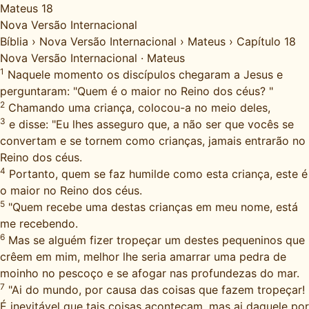
Mateus 18
Nova Versão Internacional
Bíblia
›
Nova Versão Internacional
›
Mateus
›
Capítulo 18
Nova Versão Internacional
·
Mateus
1
Naquele momento os discípulos chegaram a Jesus e
perguntaram: "Quem é o maior no Reino dos céus? "
2
Chamando uma criança, colocou-a no meio deles,
3
e disse: "Eu lhes asseguro que, a não ser que vocês se
convertam e se tornem como crianças, jamais entrarão no
Reino dos céus.
4
Portanto, quem se faz humilde como esta criança, este é
o maior no Reino dos céus.
5
"Quem recebe uma destas crianças em meu nome, está
me recebendo.
6
Mas se alguém fizer tropeçar um destes pequeninos que
crêem em mim, melhor lhe seria amarrar uma pedra de
moinho no pescoço e se afogar nas profundezas do mar.
7
"Ai do mundo, por causa das coisas que fazem tropeçar!
É inevitável que tais coisas aconteçam, mas ai daquele por