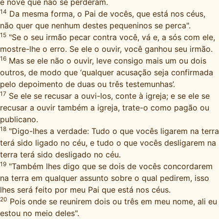
e nove que não se perderam.
14
Da mesma forma, o Pai de vocês, que está nos céus,
não quer que nenhum destes pequeninos se perca".
15
"Se o seu irmão pecar contra você, vá e, a sós com ele,
mostre-lhe o erro. Se ele o ouvir, você ganhou seu irmão.
16
Mas se ele não o ouvir, leve consigo mais um ou dois
outros, de modo que ‘qualquer acusação seja confirmada
pelo depoimento de duas ou três testemunhas’.
17
Se ele se recusar a ouvi-los, conte à igreja; e se ele se
recusar a ouvir também a igreja, trate-o como pagão ou
publicano.
18
"Digo-lhes a verdade: Tudo o que vocês ligarem na terra
terá sido ligado no céu, e tudo o que vocês desligarem na
terra terá sido desligado no céu.
19
"Também lhes digo que se dois de vocês concordarem
na terra em qualquer assunto sobre o qual pedirem, isso
lhes será feito por meu Pai que está nos céus.
20
Pois onde se reunirem dois ou três em meu nome, ali eu
estou no meio deles".