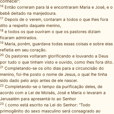
conhecer".
16
Então correram para lá e encontraram Maria e José, e o
bebê deitado na manjedoura.
17
Depois de o verem, contaram a todos o que lhes fora
dito a respeito daquele menino,
18
e todos os que ouviram o que os pastores diziam
ficaram admirados.
19
Maria, porém, guardava todas essas coisas e sobre elas
refletia em seu coração.
20
Os pastores voltaram glorificando e louvando a Deus
por tudo o que tinham visto e ouvido, como lhes fora dito.
21
Completando-se os oito dias para a circuncisão do
menino, foi-lhe posto o nome de Jesus, o qual lhe tinha
sido dado pelo anjo antes de ele nascer.
22
Completando-se o tempo da purificação deles, de
acordo com a Lei de Moisés, José e Maria o levaram a
Jerusalém para apresentá-lo ao Senhor
23
( como está escrito na Lei do Senhor: "Todo
primogênito do sexo masculino será consagrado ao