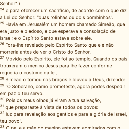
Senhor" )
24
e para oferecer um sacrifício, de acordo com o que diz
a Lei do Senhor: "duas rolinhas ou dois pombinhos".
25
Havia em Jerusalém um homem chamado Simeão, que
era justo e piedoso, e que esperava a consolação de
Israel; e o Espírito Santo estava sobre ele.
26
Fora-lhe revelado pelo Espírito Santo que ele não
morreria antes de ver o Cristo do Senhor.
27
Movido pelo Espírito, ele foi ao templo. Quando os pais
trouxeram o menino Jesus para lhe fazer conforme
requeria o costume da lei,
28
Simeão o tomou nos braços e louvou a Deus, dizendo:
29
"Ó Soberano, como prometeste, agora podes despedir
em paz o teu servo.
30
Pois os meus olhos já viram a tua salvação,
31
que preparaste à vista de todos os povos:
32
luz para revelação aos gentios e para a glória de Israel,
teu povo".
33
O pai e a mãe do menino estavam admirados com o