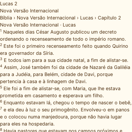
Lucas 2
Nova Versão Internacional
Bíblia
›
Nova Versão Internacional
›
Lucas
›
Capítulo 2
Nova Versão Internacional
·
Lucas
1
Naqueles dias César Augusto publicou um decreto
ordenando o recenseamento de todo o império romano.
2
Este foi o primeiro recenseamento feito quando Quirino
era governador da Síria.
3
E todos iam para a sua cidade natal, a fim de alistar-se.
4
Assim, José também foi da cidade de Nazaré da Galiléia
para a Judéia, para Belém, cidade de Davi, porque
pertencia à casa e à linhagem de Davi.
5
Ele foi a fim de alistar-se, com Maria, que lhe estava
prometida em casamento e esperava um filho.
6
Enquanto estavam lá, chegou o tempo de nascer o bebê,
7
e ela deu à luz o seu primogênito. Envolveu-o em panos
e o colocou numa manjedoura, porque não havia lugar
para eles na hospedaria.
8
Havia pastores que estavam nos campos próximos e