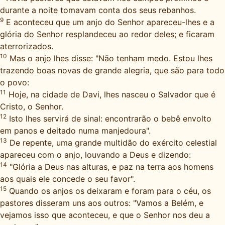
durante a noite tomavam conta dos seus rebanhos.
9
E aconteceu que um anjo do Senhor apareceu-lhes e a
glória do Senhor resplandeceu ao redor deles; e ficaram
aterrorizados.
10
Mas o anjo lhes disse: "Não tenham medo. Estou lhes
trazendo boas novas de grande alegria, que são para todo
o povo:
11
Hoje, na cidade de Davi, lhes nasceu o Salvador que é
Cristo, o Senhor.
12
Isto lhes servirá de sinal: encontrarão o bebê envolto
em panos e deitado numa manjedoura".
13
De repente, uma grande multidão do exército celestial
apareceu com o anjo, louvando a Deus e dizendo:
14
"Glória a Deus nas alturas, e paz na terra aos homens
aos quais ele concede o seu favor".
15
Quando os anjos os deixaram e foram para o céu, os
pastores disseram uns aos outros: "Vamos a Belém, e
vejamos isso que aconteceu, e que o Senhor nos deu a