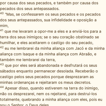
por causa dos seus pecados, e também por causa dos
pecados dos seus antepassados.
40
"Mas, se confessarem os seus pecados e os pecados
dos seus antepassados, sua infidelidade e oposição a
mim,
41
que me levaram a opor-me a eles e a enviá-los para a
terra dos seus inimigos; se o seu coração obstinado se
humilhar, e eles aceitarem o castigo do seu pecado,
42
eu me lembrarei da minha aliança com Jacó e da minha
aliança com Isaque e da minha aliança com Abraão, e
também me lembrarei da terra,
43
que por eles será abandonada e desfrutará os seus
sábados enquanto permanecer desolada. Receberão o
castigo pelos seus pecados porque desprezaram as
minhas ordenanças e rejeitaram os meus decretos.
44
Apesar disso, quando estiverem na terra do inimigo,
não os desprezarei, nem os rejeitarei, para destruí-los
totalmente, quebrando a minha aliança com eles, pois eu
sou o Senhor, o Deus deles.