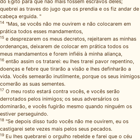
do Egito para que não mais fossem escravos deles;
quebrei as traves do jugo que os prendia e os fiz andar de
cabeça erguida. "
14
"Mas, se vocês não me ouvirem e não colocarem em
prática todos esses mandamentos,
15
e desprezarem os meus decretos, rejeitarem as minhas
ordenanças, deixarem de colocar em prática todos os
meus mandamentos e forem infiéis à minha aliança,
16
então assim os tratarei: eu lhes trarei pavor repentino,
doenças e febre que tirarão a visão e lhes definharão a
vida. Vocês semearão inutilmente, porque os seus inimigos
comerão as suas sementes.
17
O meu rosto estará contra vocês, e vocês serão
derrotados pelos inimigos; os seus adversários os
dominarão, e vocês fugirão mesmo quando ninguém os
estiver perseguindo.
18
"Se depois disso tudo vocês não me ouvirem, eu os
castigarei sete vezes mais pelos seus pecados.
19
Eu lhes quebrarei o orgulho rebelde e farei que o céu