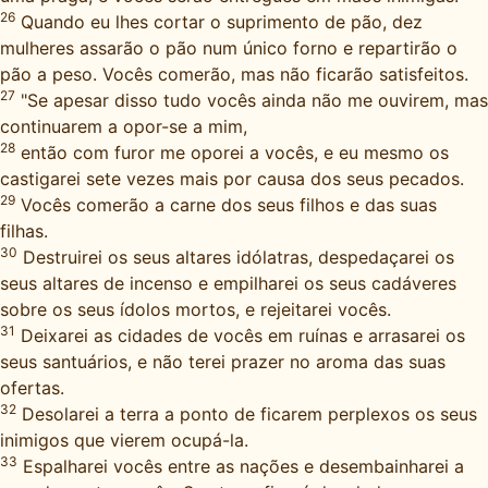
26
Quando eu lhes cortar o suprimento de pão, dez
mulheres assarão o pão num único forno e repartirão o
pão a peso. Vocês comerão, mas não ficarão satisfeitos.
27
"Se apesar disso tudo vocês ainda não me ouvirem, mas
continuarem a opor-se a mim,
28
então com furor me oporei a vocês, e eu mesmo os
castigarei sete vezes mais por causa dos seus pecados.
29
Vocês comerão a carne dos seus filhos e das suas
filhas.
30
Destruirei os seus altares idólatras, despedaçarei os
seus altares de incenso e empilharei os seus cadáveres
sobre os seus ídolos mortos, e rejeitarei vocês.
31
Deixarei as cidades de vocês em ruínas e arrasarei os
seus santuários, e não terei prazer no aroma das suas
ofertas.
32
Desolarei a terra a ponto de ficarem perplexos os seus
inimigos que vierem ocupá-la.
33
Espalharei vocês entre as nações e desembainharei a