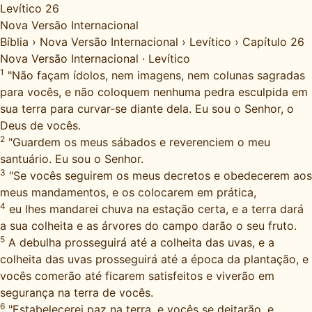
Levítico 26
Nova Versão Internacional
Bíblia
›
Nova Versão Internacional
›
Levítico
›
Capítulo 26
Nova Versão Internacional
·
Levítico
1
"Não façam ídolos, nem imagens, nem colunas sagradas
para vocês, e não coloquem nenhuma pedra esculpida em
sua terra para curvar-se diante dela. Eu sou o Senhor, o
Deus de vocês.
2
"Guardem os meus sábados e reverenciem o meu
santuário. Eu sou o Senhor.
3
"Se vocês seguirem os meus decretos e obedecerem aos
meus mandamentos, e os colocarem em prática,
4
eu lhes mandarei chuva na estação certa, e a terra dará
a sua colheita e as árvores do campo darão o seu fruto.
5
A debulha prosseguirá até a colheita das uvas, e a
colheita das uvas prosseguirá até a época da plantação, e
vocês comerão até ficarem satisfeitos e viverão em
segurança na terra de vocês.
6
"Estabelecerei paz na terra, e vocês se deitarão, e