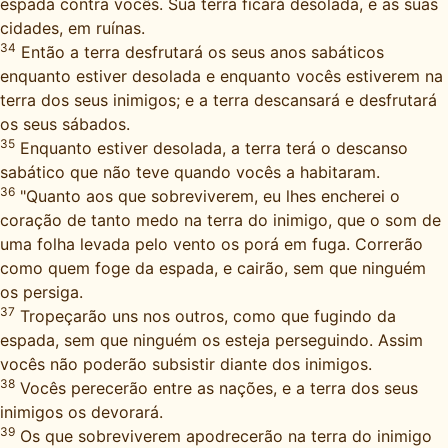
espada contra vocês. Sua terra ficará desolada, e as suas
cidades, em ruínas.
34
Então a terra desfrutará os seus anos sabáticos
enquanto estiver desolada e enquanto vocês estiverem na
terra dos seus inimigos; e a terra descansará e desfrutará
os seus sábados.
35
Enquanto estiver desolada, a terra terá o descanso
sabático que não teve quando vocês a habitaram.
36
"Quanto aos que sobreviverem, eu lhes encherei o
coração de tanto medo na terra do inimigo, que o som de
uma folha levada pelo vento os porá em fuga. Correrão
como quem foge da espada, e cairão, sem que ninguém
os persiga.
37
Tropeçarão uns nos outros, como que fugindo da
espada, sem que ninguém os esteja perseguindo. Assim
vocês não poderão subsistir diante dos inimigos.
38
Vocês perecerão entre as nações, e a terra dos seus
inimigos os devorará.
39
Os que sobreviverem apodrecerão na terra do inimigo