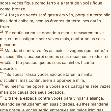
sobre vocês fique como ferro e a terra de vocês fique
como bronze.
20
A força de vocês será gasta em vão, porque a terra não
lhes dará colheita, nem as árvores da terra lhes darão
fruto.
21
"Se continuarem se opondo a mim e recusarem ouvir-
me, eu os castigarei sete vezes mais, conforme os seus
pecados.
22
Mandarei contra vocês animais selvagens que matarão
os seus filhos, acabarei com os seus rebanhos e reduzirei
vocês a tão poucos que os seus caminhos ficarão
desertos.
23
"Se apesar disso vocês não aceitarem a minha
disciplina, mas continuarem a opor-se a mim,
24
eu mesmo me oporei a vocês e os castigarei sete vezes
mais por causa dos seus pecados.
25
E trarei a espada contra vocês para vingar a aliança.
Quando se refugiarem em suas cidades, eu lhes mandarei
uma praga, e vocês serão entregues em mãos inimigas.