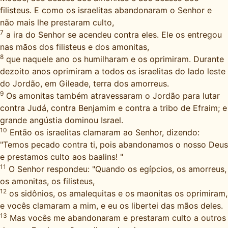
filisteus. E como os israelitas abandonaram o Senhor e
não mais lhe prestaram culto,
7
a ira do Senhor se acendeu contra eles. Ele os entregou
nas mãos dos filisteus e dos amonitas,
8
que naquele ano os humilharam e os oprimiram. Durante
dezoito anos oprimiram a todos os israelitas do lado leste
do Jordão, em Gileade, terra dos amorreus.
9
Os amonitas também atravessaram o Jordão para lutar
contra Judá, contra Benjamim e contra a tribo de Efraim; e
grande angústia dominou Israel.
10
Então os israelitas clamaram ao Senhor, dizendo:
"Temos pecado contra ti, pois abandonamos o nosso Deus
e prestamos culto aos baalins! "
11
O Senhor respondeu: "Quando os egípcios, os amorreus,
os amonitas, os filisteus,
12
os sidônios, os amalequitas e os maonitas os oprimiram,
e vocês clamaram a mim, e eu os libertei das mãos deles.
13
Mas vocês me abandonaram e prestaram culto a outros