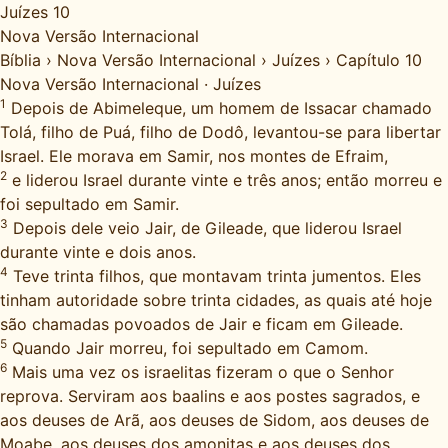
Juízes 10
Nova Versão Internacional
Bíblia
›
Nova Versão Internacional
›
Juízes
›
Capítulo 10
Nova Versão Internacional
·
Juízes
1
Depois de Abimeleque, um homem de Issacar chamado
Tolá, filho de Puá, filho de Dodô, levantou-se para libertar
Israel. Ele morava em Samir, nos montes de Efraim,
2
e liderou Israel durante vinte e três anos; então morreu e
foi sepultado em Samir.
3
Depois dele veio Jair, de Gileade, que liderou Israel
durante vinte e dois anos.
4
Teve trinta filhos, que montavam trinta jumentos. Eles
tinham autoridade sobre trinta cidades, as quais até hoje
são chamadas povoados de Jair e ficam em Gileade.
5
Quando Jair morreu, foi sepultado em Camom.
6
Mais uma vez os israelitas fizeram o que o Senhor
reprova. Serviram aos baalins e aos postes sagrados, e
aos deuses de Arã, aos deuses de Sidom, aos deuses de
Moabe, aos deuses dos amonitas e aos deuses dos