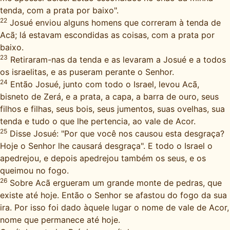
tenda, com a prata por baixo".
22
Josué enviou alguns homens que correram à tenda de
Acã; lá estavam escondidas as coisas, com a prata por
baixo.
23
Retiraram-nas da tenda e as levaram a Josué e a todos
os israelitas, e as puseram perante o Senhor.
24
Então Josué, junto com todo o Israel, levou Acã,
bisneto de Zerá, e a prata, a capa, a barra de ouro, seus
filhos e filhas, seus bois, seus jumentos, suas ovelhas, sua
tenda e tudo o que lhe pertencia, ao vale de Acor.
25
Disse Josué: "Por que você nos causou esta desgraça?
Hoje o Senhor lhe causará desgraça". E todo o Israel o
apedrejou, e depois apedrejou também os seus, e os
queimou no fogo.
26
Sobre Acã ergueram um grande monte de pedras, que
existe até hoje. Então o Senhor se afastou do fogo da sua
ira. Por isso foi dado àquele lugar o nome de vale de Acor,
nome que permanece até hoje.