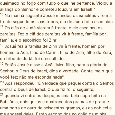
queimado no fogo com tudo o que lhe pertence. Violou a
aliança do Senhor e cometeu loucura em Israel! "
16
Na manhã seguinte Josué mandou os israelitas virem à
frente segundo as suas tribos, e a de Judá foi a escolhida.
17
Os clãs de Judá vieram à frente, e ele escolheu os
zeraítas. Fez o clã dos zeraítas vir à frente, família por
família, e o escolhido foi Zinri.
18
Josué fez a família de Zinri vir à frente, homem por
homem, e Acã, filho de Carmi, filho de Zinri, filho de Zerá,
da tribo de Judá, foi o escolhido.
19
Então Josué disse a Acã: "Meu filho, para a glória do
Senhor, o Deus de Israel, diga a verdade. Conte-me o que
você fez; não me esconda nada".
20
Acã respondeu: "É verdade que pequei contra o Senhor,
contra o Deus de Israel. O que fiz foi o seguinte:
21
quando vi entre os despojos uma bela capa feita na
Babilônia, dois quilos e quatrocentos gramas de prata e
uma barra de ouro de seiscentos gramas, eu os cobicei e
me apossei deles. Estão escondidos no chão da minha