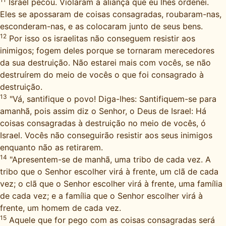
Israel pecou. Violaram a aliança que eu lhes ordenei.
Eles se apossaram de coisas consagradas, roubaram-nas,
esconderam-nas, e as colocaram junto de seus bens.
12
Por isso os israelitas não conseguem resistir aos
inimigos; fogem deles porque se tornaram merecedores
da sua destruição. Não estarei mais com vocês, se não
destruírem do meio de vocês o que foi consagrado à
destruição.
13
"Vá, santifique o povo! Diga-lhes: Santifiquem-se para
amanhã, pois assim diz o Senhor, o Deus de Israel: Há
coisas consagradas à destruição no meio de vocês, ó
Israel. Vocês não conseguirão resistir aos seus inimigos
enquanto não as retirarem.
14
"Apresentem-se de manhã, uma tribo de cada vez. A
tribo que o Senhor escolher virá à frente, um clã de cada
vez; o clã que o Senhor escolher virá à frente, uma família
de cada vez; e a família que o Senhor escolher virá à
frente, um homem de cada vez.
15
Aquele que for pego com as coisas consagradas será