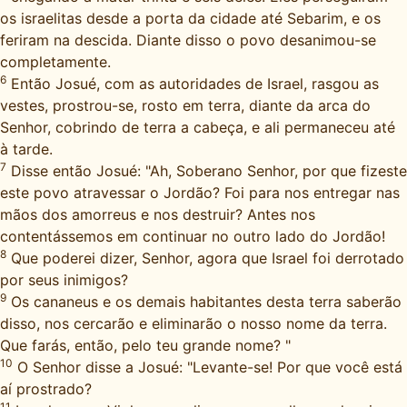
os israelitas desde a porta da cidade até Sebarim, e os
feriram na descida. Diante disso o povo desanimou-se
completamente.
6
Então Josué, com as autoridades de Israel, rasgou as
vestes, prostrou-se, rosto em terra, diante da arca do
Senhor, cobrindo de terra a cabeça, e ali permaneceu até
à tarde.
7
Disse então Josué: "Ah, Soberano Senhor, por que fizeste
este povo atravessar o Jordão? Foi para nos entregar nas
mãos dos amorreus e nos destruir? Antes nos
contentássemos em continuar no outro lado do Jordão!
8
Que poderei dizer, Senhor, agora que Israel foi derrotado
por seus inimigos?
9
Os cananeus e os demais habitantes desta terra saberão
disso, nos cercarão e eliminarão o nosso nome da terra.
Que farás, então, pelo teu grande nome? "
10
O Senhor disse a Josué: "Levante-se! Por que você está
aí prostrado?
11