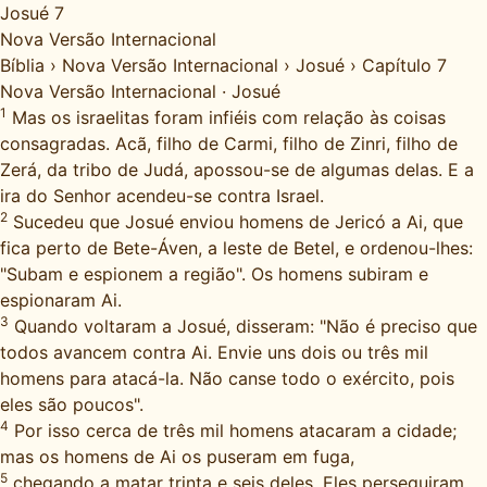
Josué 7
Nova Versão Internacional
Bíblia
›
Nova Versão Internacional
›
Josué
›
Capítulo 7
Nova Versão Internacional
·
Josué
1
Mas os israelitas foram infiéis com relação às coisas
consagradas. Acã, filho de Carmi, filho de Zinri, filho de
Zerá, da tribo de Judá, apossou-se de algumas delas. E a
ira do Senhor acendeu-se contra Israel.
2
Sucedeu que Josué enviou homens de Jericó a Ai, que
fica perto de Bete-Áven, a leste de Betel, e ordenou-lhes:
"Subam e espionem a região". Os homens subiram e
espionaram Ai.
3
Quando voltaram a Josué, disseram: "Não é preciso que
todos avancem contra Ai. Envie uns dois ou três mil
homens para atacá-la. Não canse todo o exército, pois
eles são poucos".
4
Por isso cerca de três mil homens atacaram a cidade;
mas os homens de Ai os puseram em fuga,
5
chegando a matar trinta e seis deles. Eles perseguiram