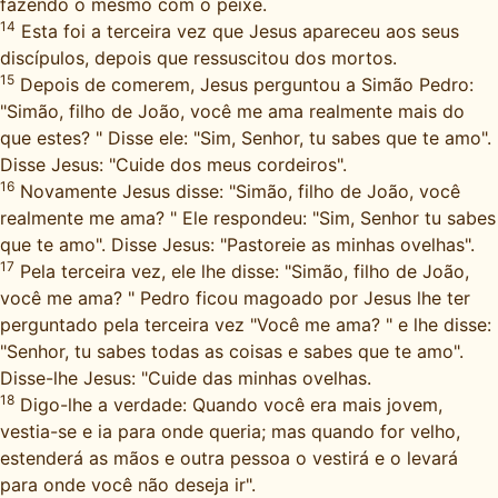
fazendo o mesmo com o peixe.
14
Esta foi a terceira vez que Jesus apareceu aos seus
discípulos, depois que ressuscitou dos mortos.
15
Depois de comerem, Jesus perguntou a Simão Pedro:
"Simão, filho de João, você me ama realmente mais do
que estes? " Disse ele: "Sim, Senhor, tu sabes que te amo".
Disse Jesus: "Cuide dos meus cordeiros".
16
Novamente Jesus disse: "Simão, filho de João, você
realmente me ama? " Ele respondeu: "Sim, Senhor tu sabes
que te amo". Disse Jesus: "Pastoreie as minhas ovelhas".
17
Pela terceira vez, ele lhe disse: "Simão, filho de João,
você me ama? " Pedro ficou magoado por Jesus lhe ter
perguntado pela terceira vez "Você me ama? " e lhe disse:
"Senhor, tu sabes todas as coisas e sabes que te amo".
Disse-lhe Jesus: "Cuide das minhas ovelhas.
18
Digo-lhe a verdade: Quando você era mais jovem,
vestia-se e ia para onde queria; mas quando for velho,
estenderá as mãos e outra pessoa o vestirá e o levará
para onde você não deseja ir".