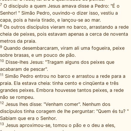
7
O discípulo a quem Jesus amava disse a Pedro: "É o
Senhor! " Simão Pedro, ouvindo-o dizer isso, vestiu a
capa, pois a havia tirado, e lançou-se ao mar.
8
Os outros discípulos vieram no barco, arrastando a rede
cheia de peixes, pois estavam apenas a cerca de noventa
metros da praia.
9
Quando desembarcaram, viram ali uma fogueira, peixe
sobre brasas, e um pouco de pão.
10
Disse-lhes Jesus: "Tragam alguns dos peixes que
acabaram de pescar".
11
Simão Pedro entrou no barco e arrastou a rede para a
praia. Ela estava cheia: tinha cento e cinqüenta e três
grandes peixes. Embora houvesse tantos peixes, a rede
não se rompeu.
12
Jesus lhes disse: "Venham comer". Nenhum dos
discípulos tinha coragem de lhe perguntar: "Quem és tu? "
Sabiam que era o Senhor.
13
Jesus aproximou-se, tomou o pão e o deu a eles,