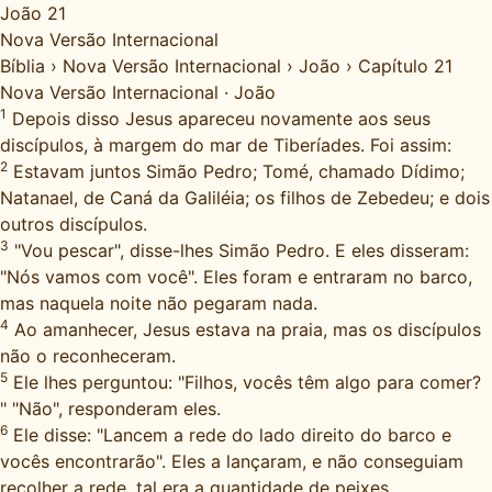
João 21
Nova Versão Internacional
Bíblia
›
Nova Versão Internacional
›
João
›
Capítulo 21
Nova Versão Internacional
·
João
1
Depois disso Jesus apareceu novamente aos seus
discípulos, à margem do mar de Tiberíades. Foi assim:
2
Estavam juntos Simão Pedro; Tomé, chamado Dídimo;
Natanael, de Caná da Galiléia; os filhos de Zebedeu; e dois
outros discípulos.
3
"Vou pescar", disse-lhes Simão Pedro. E eles disseram:
"Nós vamos com você". Eles foram e entraram no barco,
mas naquela noite não pegaram nada.
4
Ao amanhecer, Jesus estava na praia, mas os discípulos
não o reconheceram.
5
Ele lhes perguntou: "Filhos, vocês têm algo para comer?
" "Não", responderam eles.
6
Ele disse: "Lancem a rede do lado direito do barco e
vocês encontrarão". Eles a lançaram, e não conseguiam
recolher a rede, tal era a quantidade de peixes.