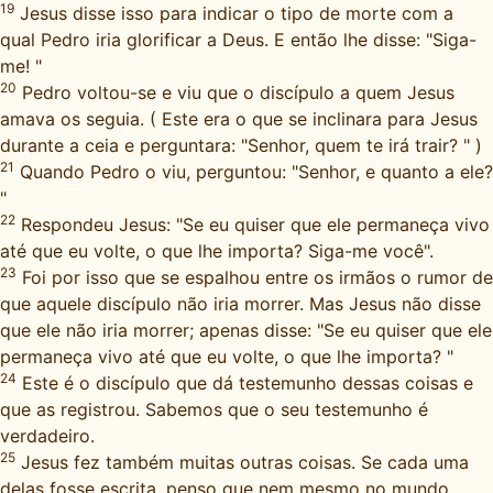
19
Jesus disse isso para indicar o tipo de morte com a
qual Pedro iria glorificar a Deus. E então lhe disse: "Siga-
me! "
20
Pedro voltou-se e viu que o discípulo a quem Jesus
amava os seguia. ( Este era o que se inclinara para Jesus
durante a ceia e perguntara: "Senhor, quem te irá trair? " )
21
Quando Pedro o viu, perguntou: "Senhor, e quanto a ele?
"
22
Respondeu Jesus: "Se eu quiser que ele permaneça vivo
até que eu volte, o que lhe importa? Siga-me você".
23
Foi por isso que se espalhou entre os irmãos o rumor de
que aquele discípulo não iria morrer. Mas Jesus não disse
que ele não iria morrer; apenas disse: "Se eu quiser que ele
permaneça vivo até que eu volte, o que lhe importa? "
24
Este é o discípulo que dá testemunho dessas coisas e
que as registrou. Sabemos que o seu testemunho é
verdadeiro.
25
Jesus fez também muitas outras coisas. Se cada uma
delas fosse escrita, penso que nem mesmo no mundo