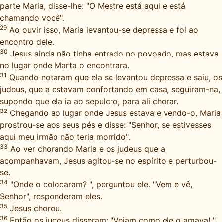
parte Maria, disse-lhe: "O Mestre está aqui e está
chamando você".
29
Ao ouvir isso, Maria levantou-se depressa e foi ao
encontro dele.
30
Jesus ainda não tinha entrado no povoado, mas estava
no lugar onde Marta o encontrara.
31
Quando notaram que ela se levantou depressa e saiu, os
judeus, que a estavam confortando em casa, seguiram-na,
supondo que ela ia ao sepulcro, para ali chorar.
32
Chegando ao lugar onde Jesus estava e vendo-o, Maria
prostrou-se aos seus pés e disse: "Senhor, se estivesses
aqui meu irmão não teria morrido".
33
Ao ver chorando Maria e os judeus que a
acompanhavam, Jesus agitou-se no espírito e perturbou-
se.
34
"Onde o colocaram? ", perguntou ele. "Vem e vê,
Senhor", responderam eles.
35
Jesus chorou.
36
Então os judeus disseram: "Vejam como ele o amava! "