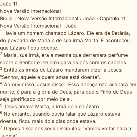
João 11
Nova Versão Internacional
Bíblia
›
Nova Versão Internacional
›
João
›
Capítulo 11
Nova Versão Internacional
·
João
1
Havia um homem chamado Lázaro. Ele era de Betânia,
do povoado de Maria e de sua irmã Marta. E aconteceu
que Lázaro ficou doente.
2
Maria, sua irmã, era a mesma que derramara perfume
sobre o Senhor e lhe enxugara os pés com os cabelos.
3
Então as irmãs de Lázaro mandaram dizer a Jesus:
"Senhor, aquele a quem amas está doente".
4
Ao ouvir isso, Jesus disse: "Essa doença não acabará em
morte; é para a glória de Deus, para que o Filho de Deus
seja glorificado por meio dela".
5
Jesus amava Marta, a irmã dela e Lázaro.
6
No entanto, quando ouviu falar que Lázaro estava
doente, ficou mais dois dias onde estava.
7
Depois disse aos seus discípulos: "Vamos voltar para a
Judéia".