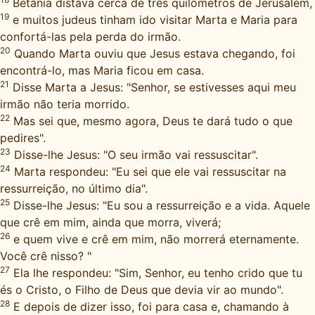
Betânia distava cerca de três quilômetros de Jerusalém,
19
e muitos judeus tinham ido visitar Marta e Maria para
confortá-las pela perda do irmão.
20
Quando Marta ouviu que Jesus estava chegando, foi
encontrá-lo, mas Maria ficou em casa.
21
Disse Marta a Jesus: "Senhor, se estivesses aqui meu
irmão não teria morrido.
22
Mas sei que, mesmo agora, Deus te dará tudo o que
pedires".
23
Disse-lhe Jesus: "O seu irmão vai ressuscitar".
24
Marta respondeu: "Eu sei que ele vai ressuscitar na
ressurreição, no último dia".
25
Disse-lhe Jesus: "Eu sou a ressurreição e a vida. Aquele
que crê em mim, ainda que morra, viverá;
26
e quem vive e crê em mim, não morrerá eternamente.
Você crê nisso? "
27
Ela lhe respondeu: "Sim, Senhor, eu tenho crido que tu
és o Cristo, o Filho de Deus que devia vir ao mundo".
28
E depois de dizer isso, foi para casa e, chamando à