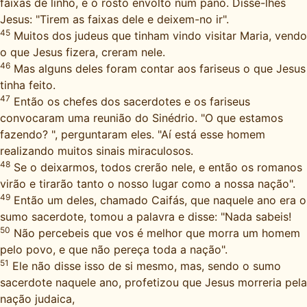
faixas de linho, e o rosto envolto num pano. Disse-lhes
Jesus: "Tirem as faixas dele e deixem-no ir".
45
Muitos dos judeus que tinham vindo visitar Maria, vendo
o que Jesus fizera, creram nele.
46
Mas alguns deles foram contar aos fariseus o que Jesus
tinha feito.
47
Então os chefes dos sacerdotes e os fariseus
convocaram uma reunião do Sinédrio. "O que estamos
fazendo? ", perguntaram eles. "Aí está esse homem
realizando muitos sinais miraculosos.
48
Se o deixarmos, todos crerão nele, e então os romanos
virão e tirarão tanto o nosso lugar como a nossa nação".
49
Então um deles, chamado Caifás, que naquele ano era o
sumo sacerdote, tomou a palavra e disse: "Nada sabeis!
50
Não percebeis que vos é melhor que morra um homem
pelo povo, e que não pereça toda a nação".
51
Ele não disse isso de si mesmo, mas, sendo o sumo
sacerdote naquele ano, profetizou que Jesus morreria pela
nação judaica,