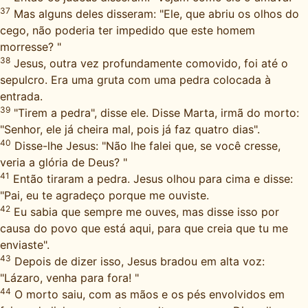
37
Mas alguns deles disseram: "Ele, que abriu os olhos do
cego, não poderia ter impedido que este homem
morresse? "
38
Jesus, outra vez profundamente comovido, foi até o
sepulcro. Era uma gruta com uma pedra colocada à
entrada.
39
"Tirem a pedra", disse ele. Disse Marta, irmã do morto:
"Senhor, ele já cheira mal, pois já faz quatro dias".
40
Disse-lhe Jesus: "Não lhe falei que, se você cresse,
veria a glória de Deus? "
41
Então tiraram a pedra. Jesus olhou para cima e disse:
"Pai, eu te agradeço porque me ouviste.
42
Eu sabia que sempre me ouves, mas disse isso por
causa do povo que está aqui, para que creia que tu me
enviaste".
43
Depois de dizer isso, Jesus bradou em alta voz:
"Lázaro, venha para fora! "
44
O morto saiu, com as mãos e os pés envolvidos em