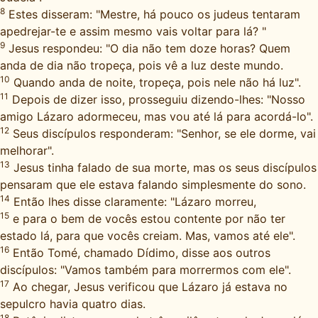
8
Estes disseram: "Mestre, há pouco os judeus tentaram
apedrejar-te e assim mesmo vais voltar para lá? "
9
Jesus respondeu: "O dia não tem doze horas? Quem
anda de dia não tropeça, pois vê a luz deste mundo.
10
Quando anda de noite, tropeça, pois nele não há luz".
11
Depois de dizer isso, prosseguiu dizendo-lhes: "Nosso
amigo Lázaro adormeceu, mas vou até lá para acordá-lo".
12
Seus discípulos responderam: "Senhor, se ele dorme, vai
melhorar".
13
Jesus tinha falado de sua morte, mas os seus discípulos
pensaram que ele estava falando simplesmente do sono.
14
Então lhes disse claramente: "Lázaro morreu,
15
e para o bem de vocês estou contente por não ter
estado lá, para que vocês creiam. Mas, vamos até ele".
16
Então Tomé, chamado Dídimo, disse aos outros
discípulos: "Vamos também para morrermos com ele".
17
Ao chegar, Jesus verificou que Lázaro já estava no
sepulcro havia quatro dias.
18