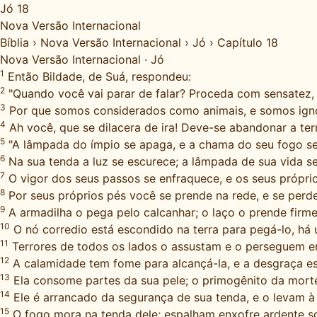
Jó 18
Nova Versão Internacional
Bíblia
›
Nova Versão Internacional
›
Jó
›
Capítulo 18
Nova Versão Internacional
·
Jó
1
Então Bildade, de Suá, respondeu:
2
"Quando você vai parar de falar? Proceda com sensatez,
3
Por que somos considerados como animais, e somos igno
4
Ah você, que se dilacera de ira! Deve-se abandonar a te
5
"A lâmpada do ímpio se apaga, e a chama do seu fogo se
6
Na sua tenda a luz se escurece; a lâmpada de sua vida s
7
O vigor dos seus passos se enfraquece, e os seus próprio
8
Por seus próprios pés você se prende na rede, e se perd
9
A armadilha o pega pelo calcanhar; o laço o prende firme
10
O nó corredio está escondido na terra para pegá-lo, há
11
Terrores de todos os lados o assustam e o perseguem e
12
A calamidade tem fome para alcançá-la, e a desgraça es
13
Ela consome partes da sua pele; o primogênito da mor
14
Ele é arrancado da segurança de sua tenda, e o levam à f
15
O fogo mora na tenda dele; espalham enxofre ardente so