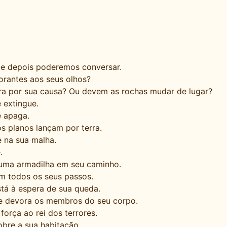
 e depois poderemos conversar.
rantes aos seus olhos?
rra por sua causa? Ou devem as rochas mudar de lugar?
 extingue.
e apaga.
s planos lançam por terra.
e na sua malha.
.
 uma armadilha em seu caminho.
m todos os seus passos.
tá à espera de sua queda.
te devora os membros do seu corpo.
orça ao rei dos terrores.
bre a sua habitação.