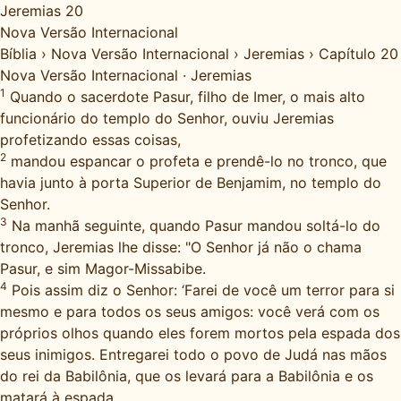
Jeremias 20
Nova Versão Internacional
Bíblia
›
Nova Versão Internacional
›
Jeremias
›
Capítulo 20
Nova Versão Internacional
·
Jeremias
1
Quando o sacerdote Pasur, filho de Imer, o mais alto
funcionário do templo do Senhor, ouviu Jeremias
profetizando essas coisas,
2
mandou espancar o profeta e prendê-lo no tronco, que
havia junto à porta Superior de Benjamim, no templo do
Senhor.
3
Na manhã seguinte, quando Pasur mandou soltá-lo do
tronco, Jeremias lhe disse: "O Senhor já não o chama
Pasur, e sim Magor-Missabibe.
4
Pois assim diz o Senhor: ‘Farei de você um terror para si
mesmo e para todos os seus amigos: você verá com os
próprios olhos quando eles forem mortos pela espada dos
seus inimigos. Entregarei todo o povo de Judá nas mãos
do rei da Babilônia, que os levará para a Babilônia e os
matará à espada.