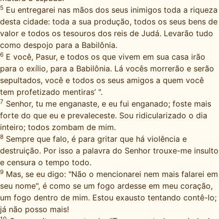
5
Eu entregarei nas mãos dos seus inimigos toda a riqueza
desta cidade: toda a sua produção, todos os seus bens de
valor e todos os tesouros dos reis de Judá. Levarão tudo
como despojo para a Babilônia.
6
E você, Pasur, e todos os que vivem em sua casa irão
para o exílio, para a Babilônia. Lá vocês morrerão e serão
sepultados, você e todos os seus amigos a quem você
tem profetizado mentiras’ ".
7
Senhor, tu me enganaste, e eu fui enganado; foste mais
forte do que eu e prevaleceste. Sou ridicularizado o dia
inteiro; todos zombam de mim.
8
Sempre que falo, é para gritar que há violência e
destruição. Por isso a palavra do Senhor trouxe-me insulto
e censura o tempo todo.
9
Mas, se eu digo: "Não o mencionarei nem mais falarei em
seu nome", é como se um fogo ardesse em meu coração,
um fogo dentro de mim. Estou exausto tentando contê-lo;
já não posso mais!
10