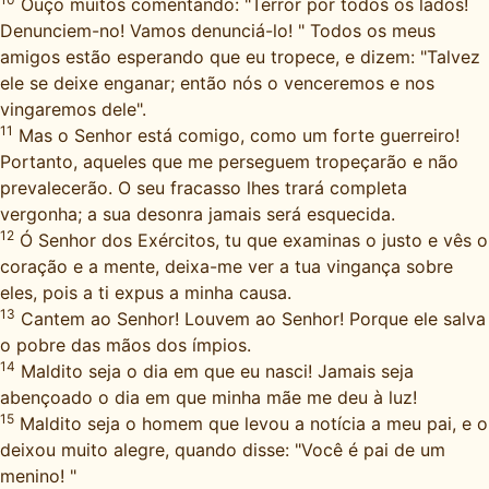
Ouço muitos comentando: "Terror por todos os lados!
Denunciem-no! Vamos denunciá-lo! " Todos os meus
amigos estão esperando que eu tropece, e dizem: "Talvez
ele se deixe enganar; então nós o venceremos e nos
vingaremos dele".
11
Mas o Senhor está comigo, como um forte guerreiro!
Portanto, aqueles que me perseguem tropeçarão e não
prevalecerão. O seu fracasso lhes trará completa
vergonha; a sua desonra jamais será esquecida.
12
Ó Senhor dos Exércitos, tu que examinas o justo e vês o
coração e a mente, deixa-me ver a tua vingança sobre
eles, pois a ti expus a minha causa.
13
Cantem ao Senhor! Louvem ao Senhor! Porque ele salva
o pobre das mãos dos ímpios.
14
Maldito seja o dia em que eu nasci! Jamais seja
abençoado o dia em que minha mãe me deu à luz!
15
Maldito seja o homem que levou a notícia a meu pai, e o
deixou muito alegre, quando disse: "Você é pai de um
menino! "