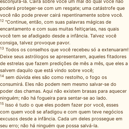
esconjurá-la. Cairá sobre você um mal do qual você não
poderá proteger-se com um resgate; uma catástrofe que
você não pode prever cairá repentinamente sobre você.
12
"Continue, então, com suas palavras mágicas de
encantamento e com suas muitas feitiçarias, nas quais
você tem se afadigado desde a infância. Talvez você
consiga, talvez provoque pavor.
13
Todos os conselhos que você recebeu só a extenuaram!
Deixe seus astrólogos se apresentarem, aqueles fitadores
de estrelas que fazem predições de mês a mês, que eles a
salvem daquilo que está vindo sobre você;
14
sem dúvida eles são como restolho, o fogo os
consumirá. Eles não podem nem mesmo salvar-se do
poder das chamas. Aqui não existem brasas para aquecer
ninguém; não há fogueira para sentar-se ao lado.
15
Isso é tudo o que eles podem fazer por você, esses
com quem você se afadigou e com quem teve negócios
excusos desde a infância. Cada um deles prossegue em
seu erro; não há ninguém que possa salvá-la.