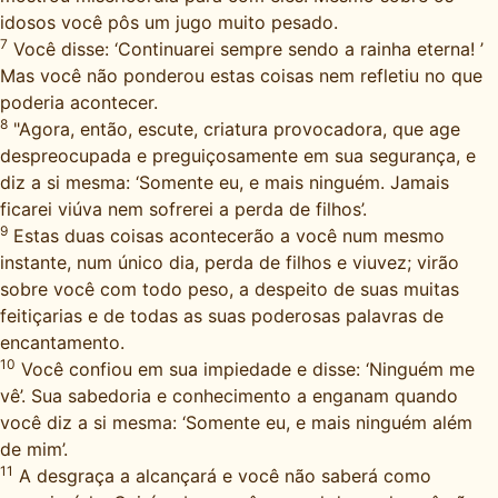
idosos você pôs um jugo muito pesado.
7
Você disse: ‘Continuarei sempre sendo a rainha eterna! ’
Mas você não ponderou estas coisas nem refletiu no que
poderia acontecer.
8
"Agora, então, escute, criatura provocadora, que age
despreocupada e preguiçosamente em sua segurança, e
diz a si mesma: ‘Somente eu, e mais ninguém. Jamais
ficarei viúva nem sofrerei a perda de filhos’.
9
Estas duas coisas acontecerão a você num mesmo
instante, num único dia, perda de filhos e viuvez; virão
sobre você com todo peso, a despeito de suas muitas
feitiçarias e de todas as suas poderosas palavras de
encantamento.
10
Você confiou em sua impiedade e disse: ‘Ninguém me
vê’. Sua sabedoria e conhecimento a enganam quando
você diz a si mesma: ‘Somente eu, e mais ninguém além
de mim’.
11
A desgraça a alcançará e você não saberá como