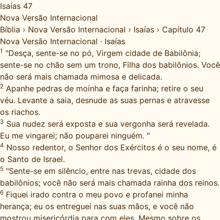
Isaías 47
Nova Versão Internacional
Bíblia
›
Nova Versão Internacional
›
Isaías
›
Capítulo 47
Nova Versão Internacional
·
Isaías
1
"Desça, sente-se no pó, Virgem cidade de Babilônia;
sente-se no chão sem um trono, Filha dos babilônios. Você
não será mais chamada mimosa e delicada.
2
Apanhe pedras de moinha e faça farinha; retire o seu
véu. Levante a saia, desnude as suas pernas e atravesse
os riachos.
3
Sua nudez será exposta e sua vergonha será revelada.
Eu me vingarei; não pouparei ninguém. "
4
Nosso redentor, o Senhor dos Exércitos é o seu nome, é
o Santo de Israel.
5
"Sente-se em silêncio, entre nas trevas, cidade dos
babilônios; você não será mais chamada rainha dos reinos.
6
Fiquei irado contra o meu povo e profanei minha
herança; eu os entreguei nas suas mãos, e você não
mostrou misericórdia para com eles. Mesmo sobre os