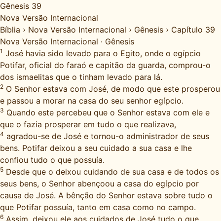
Gênesis 39
Nova Versão Internacional
Bíblia
›
Nova Versão Internacional
›
Gênesis
›
Capítulo 39
Nova Versão Internacional
·
Gênesis
1
José havia sido levado para o Egito, onde o egípcio
Potifar, oficial do faraó e capitão da guarda, comprou-o
dos ismaelitas que o tinham levado para lá.
2
O Senhor estava com José, de modo que este prosperou
e passou a morar na casa do seu senhor egípcio.
3
Quando este percebeu que o Senhor estava com ele e
que o fazia prosperar em tudo o que realizava,
4
agradou-se de José e tornou-o administrador de seus
bens. Potifar deixou a seu cuidado a sua casa e lhe
confiou tudo o que possuía.
5
Desde que o deixou cuidando de sua casa e de todos os
seus bens, o Senhor abençoou a casa do egípcio por
causa de José. A bênção do Senhor estava sobre tudo o
que Potifar possuía, tanto em casa como no campo.
6
Assim, deixou ele aos cuidados de José tudo o que