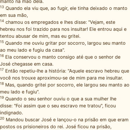
manto na mão dela.
13
Quando ela viu que, ao fugir, ele tinha deixado o manto
em sua mão,
14
chamou os empregados e lhes disse: "Vejam, este
hebreu nos foi trazido para nos insultar! Ele entrou aqui e
tentou abusar de mim, mas eu gritei.
15
Quando me ouviu gritar por socorro, largou seu manto
ao meu lado e fugiu da casa".
16
Ela conservou o manto consigo até que o senhor de
José chegasse em casa.
17
Então repetiu-lhe a história: "Aquele escravo hebreu que
você nos trouxe aproximou-se de mim para me insultar.
18
Mas, quando gritei por socorro, ele largou seu manto ao
meu lado e fugiu".
19
Quando o seu senhor ouviu o que a sua mulher lhe
disse: "Foi assim que o seu escravo me tratou", ficou
indignado.
20
Mandou buscar José e lançou-o na prisão em que eram
postos os prisioneiros do rei. José ficou na prisão,