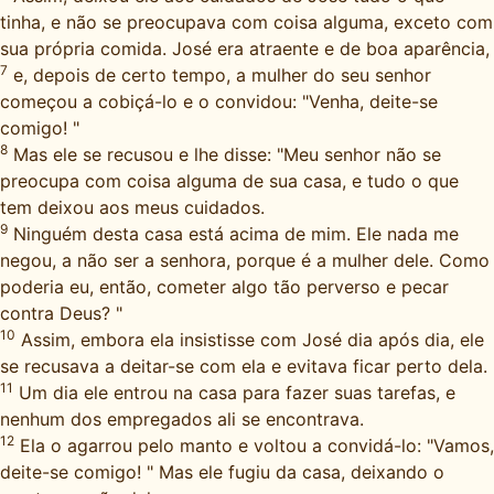
tinha, e não se preocupava com coisa alguma, exceto com
sua própria comida. José era atraente e de boa aparência,
7
e, depois de certo tempo, a mulher do seu senhor
começou a cobiçá-lo e o convidou: "Venha, deite-se
comigo! "
8
Mas ele se recusou e lhe disse: "Meu senhor não se
preocupa com coisa alguma de sua casa, e tudo o que
tem deixou aos meus cuidados.
9
Ninguém desta casa está acima de mim. Ele nada me
negou, a não ser a senhora, porque é a mulher dele. Como
poderia eu, então, cometer algo tão perverso e pecar
contra Deus? "
10
Assim, embora ela insistisse com José dia após dia, ele
se recusava a deitar-se com ela e evitava ficar perto dela.
11
Um dia ele entrou na casa para fazer suas tarefas, e
nenhum dos empregados ali se encontrava.
12
Ela o agarrou pelo manto e voltou a convidá-lo: "Vamos,
deite-se comigo! " Mas ele fugiu da casa, deixando o