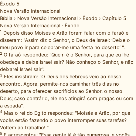
Êxodo 5
Nova Versão Internacional
Bíblia
›
Nova Versão Internacional
›
Êxodo
›
Capítulo 5
Nova Versão Internacional
·
Êxodo
1
Depois disso Moisés e Arão foram falar com o faraó e
disseram: "Assim diz o Senhor, o Deus de Israel: ‘Deixe o
meu povo ir para celebrar-me uma festa no deserto’ ".
2
O faraó respondeu: "Quem é o Senhor, para que eu lhe
obedeça e deixe Israel sair? Não conheço o Senhor, e não
deixarei Israel sair".
3
Eles insistiram: "O Deus dos hebreus veio ao nosso
encontro. Agora, permite-nos caminhar três dias no
deserto, para oferecer sacrifícios ao Senhor, o nosso
Deus; caso contrário, ele nos atingirá com pragas ou com
a espada".
4
Mas o rei do Egito respondeu: "Moisés e Arão, por que
vocês estão fazendo o povo interromper suas tarefas?
Voltem ao trabalho! "
5
E acrescentou: "Essa gente já é tão numerosa, e vocês