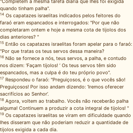
"Completem a mesma tarefa diária que lhes foi exigida
quando tinham palha".
14
Os capatazes israelitas indicados pelos feitores do
faraó eram espancados e interrogados: "Por que não
completaram ontem e hoje a mesma cota de tijolos dos
dias anteriores? "
15
Então os capatazes israelitas foram apelar para o faraó:
"Por que tratas os teus servos dessa maneira?
16
Não se fornece a nós, teus servos, a palha, e contudo
nos dizem: ‘Façam tijolos! ’ Os teus servos têm sido
espancados, mas a culpa é do teu próprio povo".
17
Respondeu o faraó: "Preguiçosos, é o que vocês são!
Preguiçosos! Por isso andam dizendo: ‘Iremos oferecer
sacrifícios ao Senhor’.
18
Agora, voltem ao trabalho. Vocês não receberão palha
alguma! Continuem a produzir a cota integral de tijolos! "
19
Os capatazes israelitas se viram em dificuldade quando
lhes disseram que não poderiam reduzir a quantidade de
tijolos exigida a cada dia.