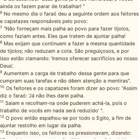
ainda os fazem parar de trabalhar! "
6
No mesmo dia o faraó deu a seguinte ordem aos feitores
e capatazes responsáveis pelo povo:
7
"Não forneçam mais palha ao povo para fazer tijolos,
como faziam antes. Eles que tratem de ajuntar palha!
8
Mas exijam que continuem a fazer a mesma quantidade
de tijolos; não reduzam a cota. São preguiçosos, e por
isso estão clamando: ‘Iremos oferecer sacrifícios ao nosso
Deus’.
9
Aumentem a carga de trabalho dessa gente para que
cumpram suas tarefas e não dêem atenção a mentiras".
10
Os feitores e os capatazes foram dizer ao povo: "Assim
diz o faraó: ‘Já não lhes darei palha.
11
Saiam e recolham-na onde puderem achá-la, pois o
trabalho de vocês em nada será reduzido’ ".
12
O povo então espalhou-se por todo o Egito, a fim de
ajuntar restolho em lugar da palha.
13
Enquanto isso, os feitores os pressionavam, dizendo: