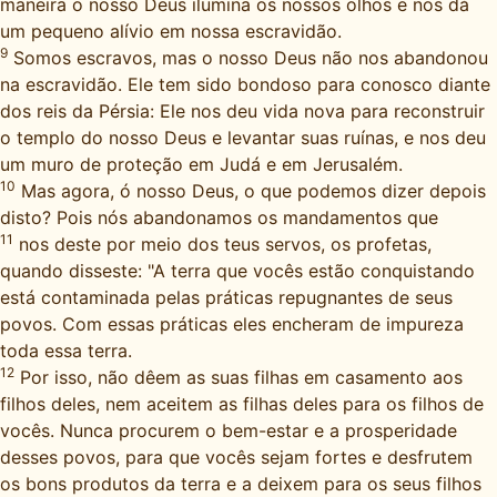
maneira o nosso Deus ilumina os nossos olhos e nos dá
um pequeno alívio em nossa escravidão.
9
Somos escravos, mas o nosso Deus não nos abandonou
na escravidão. Ele tem sido bondoso para conosco diante
dos reis da Pérsia: Ele nos deu vida nova para reconstruir
o templo do nosso Deus e levantar suas ruínas, e nos deu
um muro de proteção em Judá e em Jerusalém.
10
Mas agora, ó nosso Deus, o que podemos dizer depois
disto? Pois nós abandonamos os mandamentos que
11
nos deste por meio dos teus servos, os profetas,
quando disseste: "A terra que vocês estão conquistando
está contaminada pelas práticas repugnantes de seus
povos. Com essas práticas eles encheram de impureza
toda essa terra.
12
Por isso, não dêem as suas filhas em casamento aos
filhos deles, nem aceitem as filhas deles para os filhos de
vocês. Nunca procurem o bem-estar e a prosperidade
desses povos, para que vocês sejam fortes e desfrutem
os bons produtos da terra e a deixem para os seus filhos