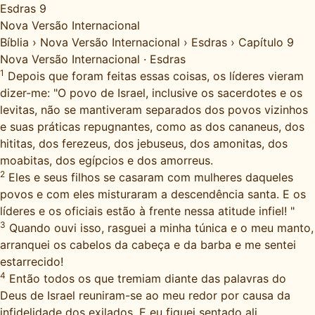
Esdras 9
Nova Versão Internacional
Bíblia
›
Nova Versão Internacional
›
Esdras
›
Capítulo 9
Nova Versão Internacional
·
Esdras
1
Depois que foram feitas essas coisas, os líderes vieram
dizer-me: "O povo de Israel, inclusive os sacerdotes e os
levitas, não se mantiveram separados dos povos vizinhos
e suas práticas repugnantes, como as dos cananeus, dos
hititas, dos ferezeus, dos jebuseus, dos amonitas, dos
moabitas, dos egípcios e dos amorreus.
2
Eles e seus filhos se casaram com mulheres daqueles
povos e com eles misturaram a descendência santa. E os
líderes e os oficiais estão à frente nessa atitude infiel! "
3
Quando ouvi isso, rasguei a minha túnica e o meu manto,
arranquei os cabelos da cabeça e da barba e me sentei
estarrecido!
4
Então todos os que tremiam diante das palavras do
Deus de Israel reuniram-se ao meu redor por causa da
infidelidade dos exilados. E eu fiquei sentado ali,