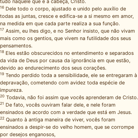
tudo naquele que é a cabeça, Cristo.
16
Dele todo o corpo, ajustado e unido pelo auxílio de
todas as juntas, cresce e edifica-se a si mesmo em amor,
na medida em que cada parte realiza a sua função.
17
Assim, eu lhes digo, e no Senhor insisto, que não vivam
mais como os gentios, que vivem na futilidade dos seus
pensamentos.
18
Eles estão obscurecidos no entendimento e separados
da vida de Deus por causa da ignorância em que estão,
devido ao endurecimento dos seus corações.
19
Tendo perdido toda a sensibilidade, ele se entregaram à
depravação, cometendo com avidez toda espécie de
impureza.
20
Todavia, não foi assim que vocês aprenderam de Cristo.
21
De fato, vocês ouviram falar dele, e nele foram
ensinados de acordo com a verdade que está em Jesus.
22
Quanto à antiga maneira de viver, vocês foram
ensinados a despir-se do velho homem, que se corrompe
por desejos enganosos,