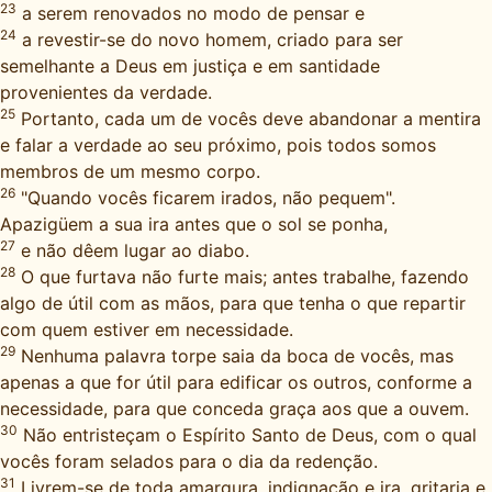
23
a serem renovados no modo de pensar e
24
a revestir-se do novo homem, criado para ser
semelhante a Deus em justiça e em santidade
provenientes da verdade.
25
Portanto, cada um de vocês deve abandonar a mentira
e falar a verdade ao seu próximo, pois todos somos
membros de um mesmo corpo.
26
"Quando vocês ficarem irados, não pequem".
Apazigüem a sua ira antes que o sol se ponha,
27
e não dêem lugar ao diabo.
28
O que furtava não furte mais; antes trabalhe, fazendo
algo de útil com as mãos, para que tenha o que repartir
com quem estiver em necessidade.
29
Nenhuma palavra torpe saia da boca de vocês, mas
apenas a que for útil para edificar os outros, conforme a
necessidade, para que conceda graça aos que a ouvem.
30
Não entristeçam o Espírito Santo de Deus, com o qual
vocês foram selados para o dia da redenção.
31
Livrem-se de toda amargura, indignação e ira, gritaria e