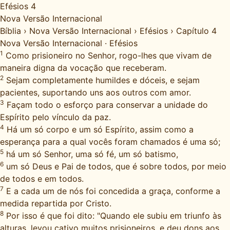
Efésios 4
Nova Versão Internacional
Bíblia
›
Nova Versão Internacional
›
Efésios
›
Capítulo 4
Nova Versão Internacional
·
Efésios
1
Como prisioneiro no Senhor, rogo-lhes que vivam de
maneira digna da vocação que receberam.
2
Sejam completamente humildes e dóceis, e sejam
pacientes, suportando uns aos outros com amor.
3
Façam todo o esforço para conservar a unidade do
Espírito pelo vínculo da paz.
4
Há um só corpo e um só Espírito, assim como a
esperança para a qual vocês foram chamados é uma só;
5
há um só Senhor, uma só fé, um só batismo,
6
um só Deus e Pai de todos, que é sobre todos, por meio
de todos e em todos.
7
E a cada um de nós foi concedida a graça, conforme a
medida repartida por Cristo.
8
Por isso é que foi dito: "Quando ele subiu em triunfo às
alturas, levou cativo muitos prisioneiros, e deu dons aos