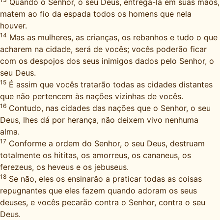
Quando o Senhor, o seu Deus, entregá-la em suas mãos,
matem ao fio da espada todos os homens que nela
houver.
14
Mas as mulheres, as crianças, os rebanhos e tudo o que
acharem na cidade, será de vocês; vocês poderão ficar
com os despojos dos seus inimigos dados pelo Senhor, o
seu Deus.
15
É assim que vocês tratarão todas as cidades distantes
que não pertencem às nações vizinhas de vocês.
16
Contudo, nas cidades das nações que o Senhor, o seu
Deus, lhes dá por herança, não deixem vivo nenhuma
alma.
17
Conforme a ordem do Senhor, o seu Deus, destruam
totalmente os hititas, os amorreus, os cananeus, os
ferezeus, os heveus e os jebuseus.
18
Se não, eles os ensinarão a praticar todas as coisas
repugnantes que eles fazem quando adoram os seus
deuses, e vocês pecarão contra o Senhor, contra o seu
Deus.