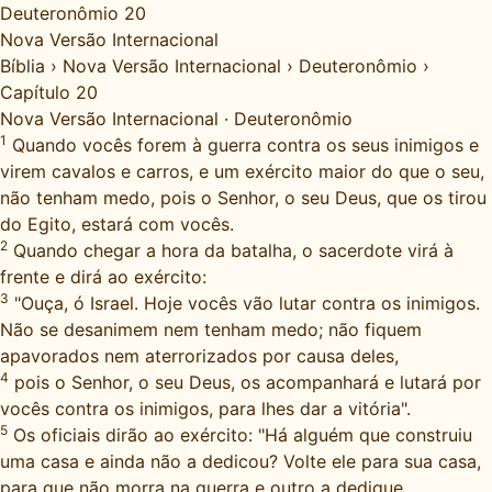
Deuteronômio 20
Nova Versão Internacional
Bíblia
›
Nova Versão Internacional
›
Deuteronômio
›
Capítulo 20
Nova Versão Internacional
·
Deuteronômio
1
Quando vocês forem à guerra contra os seus inimigos e
virem cavalos e carros, e um exército maior do que o seu,
não tenham medo, pois o Senhor, o seu Deus, que os tirou
do Egito, estará com vocês.
2
Quando chegar a hora da batalha, o sacerdote virá à
frente e dirá ao exército:
3
"Ouça, ó Israel. Hoje vocês vão lutar contra os inimigos.
Não se desanimem nem tenham medo; não fiquem
apavorados nem aterrorizados por causa deles,
4
pois o Senhor, o seu Deus, os acompanhará e lutará por
vocês contra os inimigos, para lhes dar a vitória".
5
Os oficiais dirão ao exército: "Há alguém que construiu
uma casa e ainda não a dedicou? Volte ele para sua casa,
para que não morra na guerra e outro a dedique.