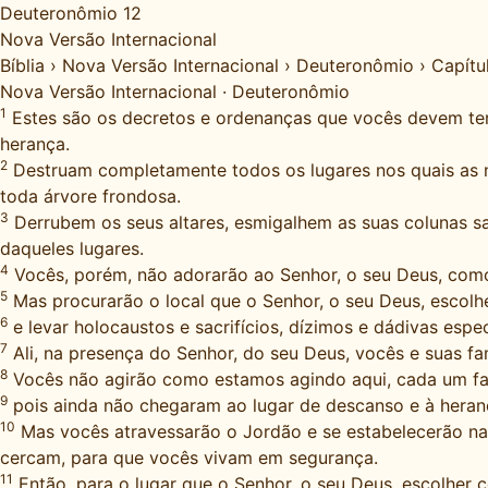
Deuteronômio 12
Nova Versão Internacional
Bíblia
›
Nova Versão Internacional
›
Deuteronômio
›
Capítu
Nova Versão Internacional
·
Deuteronômio
1
Estes são os decretos e ordenanças que vocês devem ter
herança.
2
Destruam completamente todos os lugares nos quais as n
toda árvore frondosa.
3
Derrubem os seus altares, esmigalhem as suas colunas s
daqueles lugares.
4
Vocês, porém, não adorarão ao Senhor, o seu Deus, como
5
Mas procurarão o local que o Senhor, o seu Deus, escolhe
6
e levar holocaustos e sacrifícios, dízimos e dádivas espe
7
Ali, na presença do Senhor, do seu Deus, vocês e suas fa
8
Vocês não agirão como estamos agindo aqui, cada um f
9
pois ainda não chegaram ao lugar de descanso e à heranç
10
Mas vocês atravessarão o Jordão e se estabelecerão na 
cercam, para que vocês vivam em segurança.
11
Então, para o lugar que o Senhor, o seu Deus, escolher 