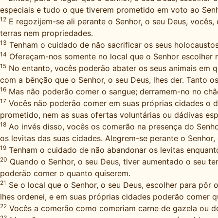
especiais e tudo o que tiverem prometido em voto ao Senh
12
E regozijem-se ali perante o Senhor, o seu Deus, vocês, 
terras nem propriedades.
13
Tenham o cuidado de não sacrificar os seus holocaustos
14
Ofereçam-nos somente no local que o Senhor escolher nu
15
No entanto, vocês poderão abater os seus animais em q
com a bênção que o Senhor, o seu Deus, lhes der. Tanto 
16
Mas não poderão comer o sangue; derramem-no no chão
17
Vocês não poderão comer em suas próprias cidades o díz
prometido, nem as suas ofertas voluntárias ou dádivas esp
18
Ao invés disso, vocês os comerão na presença do Senhor, 
os levitas das suas cidades. Alegrem-se perante o Senhor,
19
Tenham o cuidado de não abandonar os levitas enquanto
20
Quando o Senhor, o seu Deus, tiver aumentado o seu ter
poderão comer o quanto quiserem.
21
Se o local que o Senhor, o seu Deus, escolher para pôr
lhes ordenei, e em suas próprias cidades poderão comer q
22
Vocês a comerão como comeriam carne de gazela ou de 
23