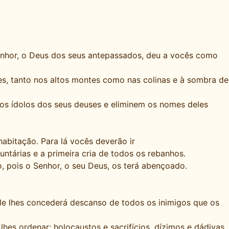
enhor, o Deus dos seus antepassados, deu a vocês como
, tanto nos altos montes como nas colinas e à sombra de
s ídolos dos seus deuses e eliminem os nomes deles
habitação. Para lá vocês deverão ir
untárias e a primeira cria de todos os rebanhos.
, pois o Senhor, o seu Deus, os terá abençoado.
le lhes concederá descanso de todos os inimigos que os
hes ordenar: holocaustos e sacrifícios, dízimos e dádivas