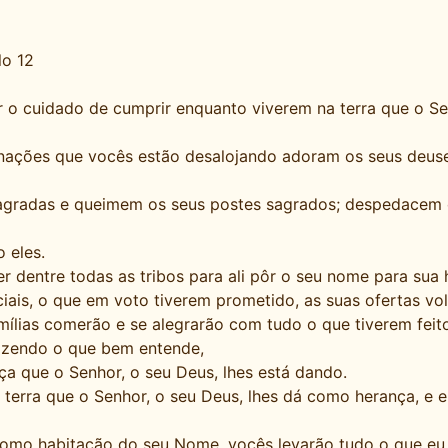
lo 12
 o cuidado de cumprir enquanto viverem na terra que o S
ações que vocês estão desalojando adoram os seus deuses
agradas e queimem os seus postes sagrados; despedacem o
 eles.
r dentre todas as tribos para ali pôr o seu nome para sua 
ciais, o que em voto tiverem prometido, as suas ofertas vol
mílias comerão e se alegrarão com tudo o que tiverem feito
azendo o que bem entende,
a que o Senhor, o seu Deus, lhes está dando.
terra que o Senhor, o seu Deus, lhes dá como herança, e e
como habitação do seu Nome, vocês levarão tudo o que eu l