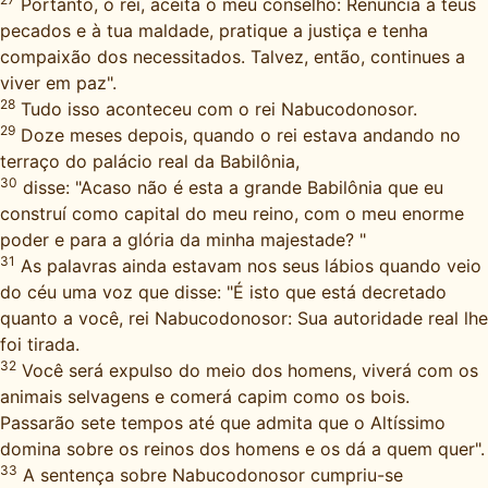
Portanto, ó rei, aceita o meu conselho: Renuncia a teus
pecados e à tua maldade, pratique a justiça e tenha
compaixão dos necessitados. Talvez, então, continues a
viver em paz".
28
Tudo isso aconteceu com o rei Nabucodonosor.
29
Doze meses depois, quando o rei estava andando no
terraço do palácio real da Babilônia,
30
disse: "Acaso não é esta a grande Babilônia que eu
construí como capital do meu reino, com o meu enorme
poder e para a glória da minha majestade? "
31
As palavras ainda estavam nos seus lábios quando veio
do céu uma voz que disse: "É isto que está decretado
quanto a você, rei Nabucodonosor: Sua autoridade real lhe
foi tirada.
32
Você será expulso do meio dos homens, viverá com os
animais selvagens e comerá capim como os bois.
Passarão sete tempos até que admita que o Altíssimo
domina sobre os reinos dos homens e os dá a quem quer".
33
A sentença sobre Nabucodonosor cumpriu-se