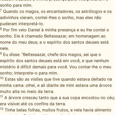
sonho para mim.
7
Quando os magos, os encantadores, os astrólogos e os
adivinhos vieram, contei-lhes o sonho, mas eles não
puderam interpretá-lo.
8
Por fim veio Daniel à minha presença e eu lhe contei o
sonho. Ele é chamado Beltessazar, em homenagem ao
nome do meu deus; e o espírito dos santos deuses está
nele.
9
Eu disse: "Beltessazar, chefe dos magos, sei que o
espírito dos santos deuses está em você, e que nenhum
mistério é difícil demais para você. Vou contar-lhe o meu
sonho; interprete-o para mim.
10
Estas são as visões que tive quando estava deitado na
minha cama: olhei, e ali diante de mim estava uma árvore
muito alta no meio da terra.
11
A árvore cresceu tanto que a sua copa encostou no céu;
era visível até os confins da terra.
12
Tinha belas folhas, muitos frutos, e nela havia alimento