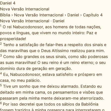
Daniel 4
Nova Versão Internacional
Bíblia
›
Nova Versão Internacional
›
Daniel
›
Capítulo 4
Nova Versão Internacional
·
Daniel
1
O rei Nabucodonosor, aos homens de todas nações,
povos e línguas, que vivem no mundo inteiro: Paz e
prosperidade!
2
Tenho a satisfação de falar-lhes a respeito dos sinais e
das maravilhas que o Deus Altíssimo realizou para mim.
3
Como são grandes os seus sinais, como são poderosas
as suas maravilhas! O seu reino é um reino eterno; o seu
domínio dura de geração em geração.
4
Eu, Nabucodonosor, estava satisfeito e próspero em
casa, no meu palácio.
5
Tive um sonho que me deixou alarmado. Estando eu
deitado em minha cama, os pensamentos e visões que
passaram pela minha mente deixaram-me aterrorizado.
6
Por isso decretei que todos os sábios da Babilônia
fossem trazidos à minha presença para interpretarem o