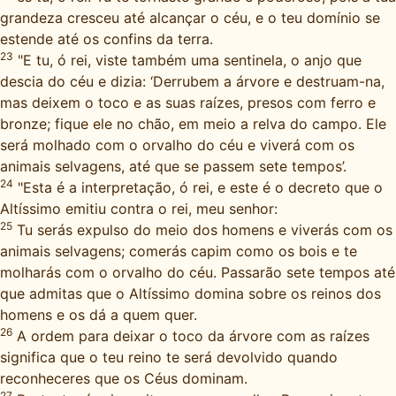
grandeza cresceu até alcançar o céu, e o teu domínio se
estende até os confins da terra.
23
"E tu, ó rei, viste também uma sentinela, o anjo que
descia do céu e dizia: ‘Derrubem a árvore e destruam-na,
mas deixem o toco e as suas raízes, presos com ferro e
bronze; fique ele no chão, em meio a relva do campo. Ele
será molhado com o orvalho do céu e viverá com os
animais selvagens, até que se passem sete tempos’.
24
"Esta é a interpretação, ó rei, e este é o decreto que o
Altíssimo emitiu contra o rei, meu senhor:
25
Tu serás expulso do meio dos homens e viverás com os
animais selvagens; comerás capim como os bois e te
molharás com o orvalho do céu. Passarão sete tempos até
que admitas que o Altíssimo domina sobre os reinos dos
homens e os dá a quem quer.
26
A ordem para deixar o toco da árvore com as raízes
significa que o teu reino te será devolvido quando
reconheceres que os Céus dominam.
27