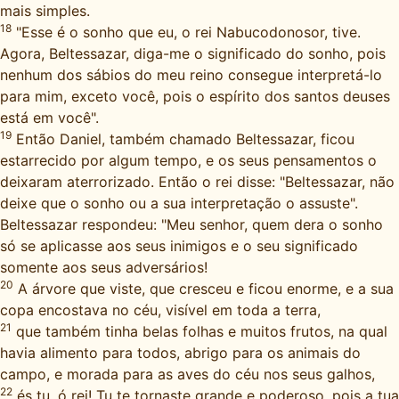
mais simples.
18
"Esse é o sonho que eu, o rei Nabucodonosor, tive.
Agora, Beltessazar, diga-me o significado do sonho, pois
nenhum dos sábios do meu reino consegue interpretá-lo
para mim, exceto você, pois o espírito dos santos deuses
está em você".
19
Então Daniel, também chamado Beltessazar, ficou
estarrecido por algum tempo, e os seus pensamentos o
deixaram aterrorizado. Então o rei disse: "Beltessazar, não
deixe que o sonho ou a sua interpretação o assuste".
Beltessazar respondeu: "Meu senhor, quem dera o sonho
só se aplicasse aos seus inimigos e o seu significado
somente aos seus adversários!
20
A árvore que viste, que cresceu e ficou enorme, e a sua
copa encostava no céu, visível em toda a terra,
21
que também tinha belas folhas e muitos frutos, na qual
havia alimento para todos, abrigo para os animais do
campo, e morada para as aves do céu nos seus galhos,
22
és tu, ó rei! Tu te tornaste grande e poderoso, pois a tua