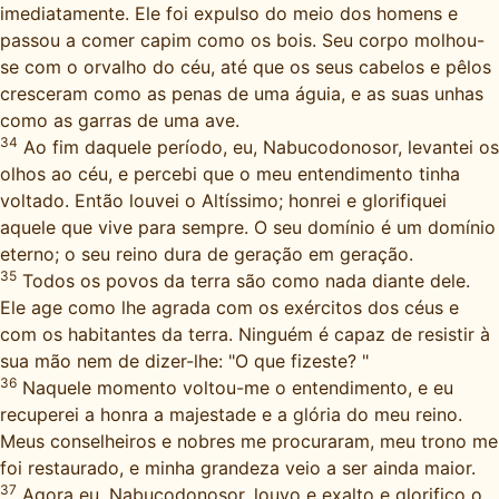
imediatamente. Ele foi expulso do meio dos homens e
passou a comer capim como os bois. Seu corpo molhou-
se com o orvalho do céu, até que os seus cabelos e pêlos
cresceram como as penas de uma águia, e as suas unhas
como as garras de uma ave.
34
Ao fim daquele período, eu, Nabucodonosor, levantei os
olhos ao céu, e percebi que o meu entendimento tinha
voltado. Então louvei o Altíssimo; honrei e glorifiquei
aquele que vive para sempre. O seu domínio é um domínio
eterno; o seu reino dura de geração em geração.
35
Todos os povos da terra são como nada diante dele.
Ele age como lhe agrada com os exércitos dos céus e
com os habitantes da terra. Ninguém é capaz de resistir à
sua mão nem de dizer-lhe: "O que fizeste? "
36
Naquele momento voltou-me o entendimento, e eu
recuperei a honra a majestade e a glória do meu reino.
Meus conselheiros e nobres me procuraram, meu trono me
foi restaurado, e minha grandeza veio a ser ainda maior.
37
Agora eu, Nabucodonosor, louvo e exalto e glorifico o