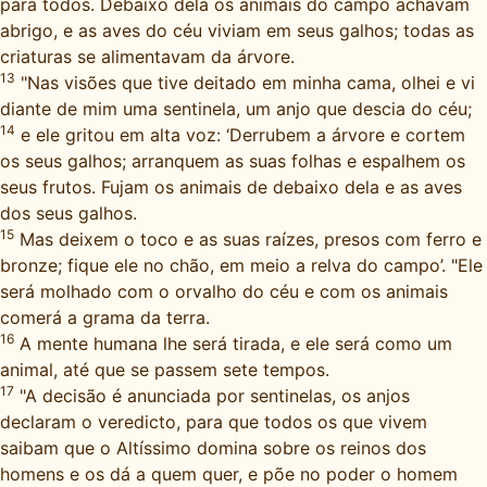
para todos. Debaixo dela os animais do campo achavam
abrigo, e as aves do céu viviam em seus galhos; todas as
criaturas se alimentavam da árvore.
13
"Nas visões que tive deitado em minha cama, olhei e vi
diante de mim uma sentinela, um anjo que descia do céu;
14
e ele gritou em alta voz: ‘Derrubem a árvore e cortem
os seus galhos; arranquem as suas folhas e espalhem os
seus frutos. Fujam os animais de debaixo dela e as aves
dos seus galhos.
15
Mas deixem o toco e as suas raízes, presos com ferro e
bronze; fique ele no chão, em meio a relva do campo’. "Ele
será molhado com o orvalho do céu e com os animais
comerá a grama da terra.
16
A mente humana lhe será tirada, e ele será como um
animal, até que se passem sete tempos.
17
"A decisão é anunciada por sentinelas, os anjos
declaram o veredicto, para que todos os que vivem
saibam que o Altíssimo domina sobre os reinos dos
homens e os dá a quem quer, e põe no poder o homem