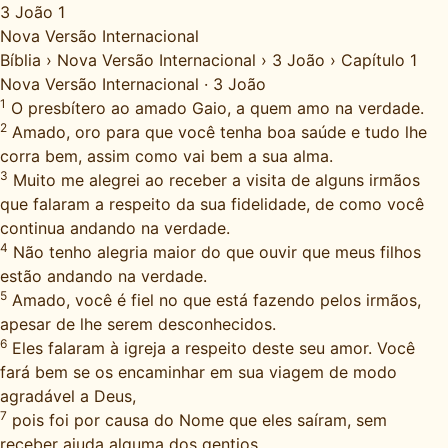
3 João 1
Nova Versão Internacional
Bíblia
›
Nova Versão Internacional
›
3 João
›
Capítulo 1
Nova Versão Internacional
·
3 João
1
O presbítero ao amado Gaio, a quem amo na verdade.
2
Amado, oro para que você tenha boa saúde e tudo lhe
corra bem, assim como vai bem a sua alma.
3
Muito me alegrei ao receber a visita de alguns irmãos
que falaram a respeito da sua fidelidade, de como você
continua andando na verdade.
4
Não tenho alegria maior do que ouvir que meus filhos
estão andando na verdade.
5
Amado, você é fiel no que está fazendo pelos irmãos,
apesar de lhe serem desconhecidos.
6
Eles falaram à igreja a respeito deste seu amor. Você
fará bem se os encaminhar em sua viagem de modo
agradável a Deus,
7
pois foi por causa do Nome que eles saíram, sem
receber ajuda alguma dos gentios.