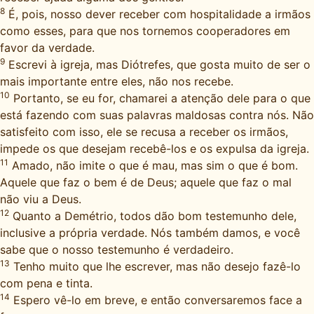
8
É, pois, nosso dever receber com hospitalidade a irmãos
como esses, para que nos tornemos cooperadores em
favor da verdade.
9
Escrevi à igreja, mas Diótrefes, que gosta muito de ser o
mais importante entre eles, não nos recebe.
10
Portanto, se eu for, chamarei a atenção dele para o que
está fazendo com suas palavras maldosas contra nós. Não
satisfeito com isso, ele se recusa a receber os irmãos,
impede os que desejam recebê-los e os expulsa da igreja.
11
Amado, não imite o que é mau, mas sim o que é bom.
Aquele que faz o bem é de Deus; aquele que faz o mal
não viu a Deus.
12
Quanto a Demétrio, todos dão bom testemunho dele,
inclusive a própria verdade. Nós também damos, e você
sabe que o nosso testemunho é verdadeiro.
13
Tenho muito que lhe escrever, mas não desejo fazê-lo
com pena e tinta.
14
Espero vê-lo em breve, e então conversaremos face a