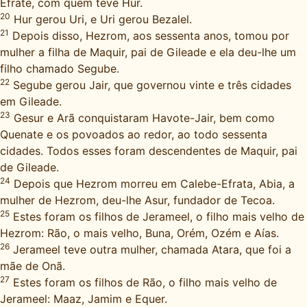
Efrate, com quem teve Hur.
20
Hur gerou Uri, e Uri gerou Bezalel.
21
Depois disso, Hezrom, aos sessenta anos, tomou por
mulher a filha de Maquir, pai de Gileade e ela deu-lhe um
filho chamado Segube.
22
Segube gerou Jair, que governou vinte e três cidades
em Gileade.
23
Gesur e Arã conquistaram Havote-Jair, bem como
Quenate e os povoados ao redor, ao todo sessenta
cidades. Todos esses foram descendentes de Maquir, pai
de Gileade.
24
Depois que Hezrom morreu em Calebe-Efrata, Abia, a
mulher de Hezrom, deu-lhe Asur, fundador de Tecoa.
25
Estes foram os filhos de Jerameel, o filho mais velho de
Hezrom: Rão, o mais velho, Buna, Orém, Ozém e Aías.
26
Jerameel teve outra mulher, chamada Atara, que foi a
mãe de Onã.
27
Estes foram os filhos de Rão, o filho mais velho de
Jerameel: Maaz, Jamim e Equer.