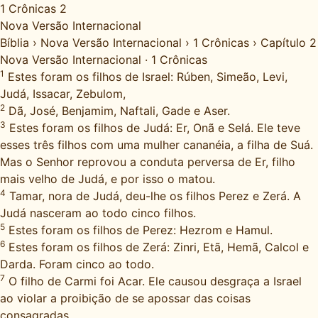
1 Crônicas 2
Nova Versão Internacional
Bíblia
›
Nova Versão Internacional
›
1 Crônicas
›
Capítulo 2
Nova Versão Internacional
·
1 Crônicas
1
Estes foram os filhos de Israel: Rúben, Simeão, Levi,
Judá, Issacar, Zebulom,
2
Dã, José, Benjamim, Naftali, Gade e Aser.
3
Estes foram os filhos de Judá: Er, Onã e Selá. Ele teve
esses três filhos com uma mulher cananéia, a filha de Suá.
Mas o Senhor reprovou a conduta perversa de Er, filho
mais velho de Judá, e por isso o matou.
4
Tamar, nora de Judá, deu-lhe os filhos Perez e Zerá. A
Judá nasceram ao todo cinco filhos.
5
Estes foram os filhos de Perez: Hezrom e Hamul.
6
Estes foram os filhos de Zerá: Zinri, Etã, Hemã, Calcol e
Darda. Foram cinco ao todo.
7
O filho de Carmi foi Acar. Ele causou desgraça a Israel
ao violar a proibição de se apossar das coisas
consagradas.