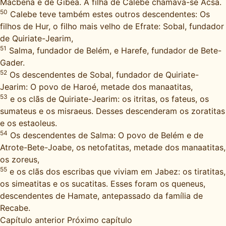
Macbena e de Gibeá. A filha de Calebe chamava-se Acsa.
50
Calebe teve também estes outros descendentes: Os
filhos de Hur, o filho mais velho de Efrate: Sobal, fundador
de Quiriate-Jearim,
51
Salma, fundador de Belém, e Harefe, fundador de Bete-
Gader.
52
Os descendentes de Sobal, fundador de Quiriate-
Jearim: O povo de Haroé, metade dos manaatitas,
53
e os clãs de Quiriate-Jearim: os itritas, os fateus, os
sumateus e os misraeus. Desses descenderam os zoratitas
e os estaoleus.
54
Os descendentes de Salma: O povo de Belém e de
Atrote-Bete-Joabe, os netofatitas, metade dos manaatitas,
os zoreus,
55
e os clãs dos escribas que viviam em Jabez: os tiratitas,
os simeatitas e os sucatitas. Esses foram os queneus,
descendentes de Hamate, antepassado da família de
Recabe.
Capítulo anterior
Próximo capítulo