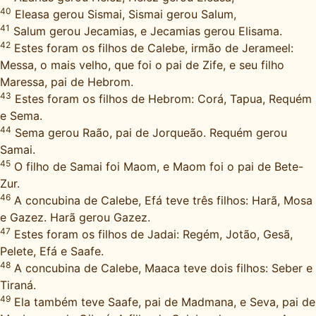
40
Eleasa gerou Sismai, Sismai gerou Salum,
41
Salum gerou Jecamias, e Jecamias gerou Elisama.
42
Estes foram os filhos de Calebe, irmão de Jerameel:
Messa, o mais velho, que foi o pai de Zife, e seu filho
Maressa, pai de Hebrom.
43
Estes foram os filhos de Hebrom: Corá, Tapua, Requém
e Sema.
44
Sema gerou Raão, pai de Jorqueão. Requém gerou
Samai.
45
O filho de Samai foi Maom, e Maom foi o pai de Bete-
Zur.
46
A concubina de Calebe, Efá teve três filhos: Harã, Mosa
e Gazez. Harã gerou Gazez.
47
Estes foram os filhos de Jadai: Regém, Jotão, Gesã,
Pelete, Efá e Saafe.
48
A concubina de Calebe, Maaca teve dois filhos: Seber e
Tiraná.
49
Ela também teve Saafe, pai de Madmana, e Seva, pai de