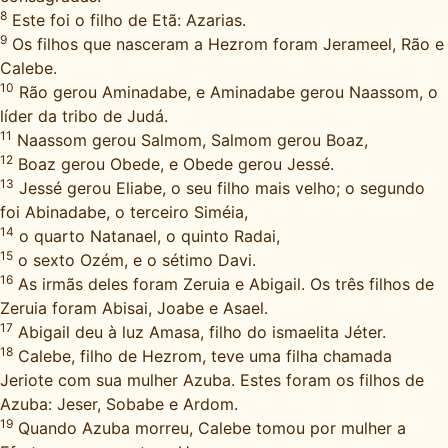
8
Este foi o filho de Etã: Azarias.
9
Os filhos que nasceram a Hezrom foram Jerameel, Rão e
Calebe.
10
Rão gerou Aminadabe, e Aminadabe gerou Naassom, o
líder da tribo de Judá.
11
Naassom gerou Salmom, Salmom gerou Boaz,
12
Boaz gerou Obede, e Obede gerou Jessé.
13
Jessé gerou Eliabe, o seu filho mais velho; o segundo
foi Abinadabe, o terceiro Siméia,
14
o quarto Natanael, o quinto Radai,
15
o sexto Ozém, e o sétimo Davi.
16
As irmãs deles foram Zeruia e Abigail. Os três filhos de
Zeruia foram Abisai, Joabe e Asael.
17
Abigail deu à luz Amasa, filho do ismaelita Jéter.
18
Calebe, filho de Hezrom, teve uma filha chamada
Jeriote com sua mulher Azuba. Estes foram os filhos de
Azuba: Jeser, Sobabe e Ardom.
19
Quando Azuba morreu, Calebe tomou por mulher a