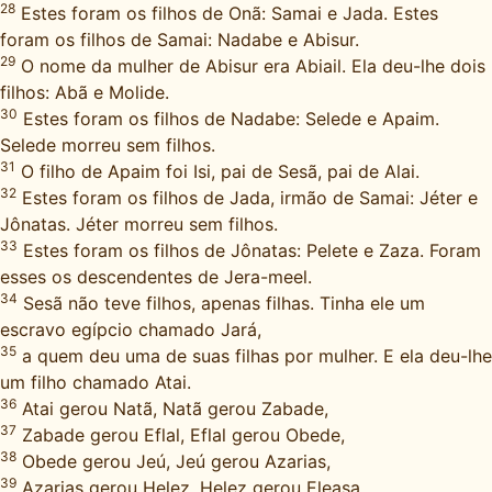
28
Estes foram os filhos de Onã: Samai e Jada. Estes
foram os filhos de Samai: Nadabe e Abisur.
29
O nome da mulher de Abisur era Abiail. Ela deu-lhe dois
filhos: Abã e Molide.
30
Estes foram os filhos de Nadabe: Selede e Apaim.
Selede morreu sem filhos.
31
O filho de Apaim foi Isi, pai de Sesã, pai de Alai.
32
Estes foram os filhos de Jada, irmão de Samai: Jéter e
Jônatas. Jéter morreu sem filhos.
33
Estes foram os filhos de Jônatas: Pelete e Zaza. Foram
esses os descendentes de Jera-meel.
34
Sesã não teve filhos, apenas filhas. Tinha ele um
escravo egípcio chamado Jará,
35
a quem deu uma de suas filhas por mulher. E ela deu-lhe
um filho chamado Atai.
36
Atai gerou Natã, Natã gerou Zabade,
37
Zabade gerou Eflal, Eflal gerou Obede,
38
Obede gerou Jeú, Jeú gerou Azarias,
39
Azarias gerou Helez, Helez gerou Eleasa,