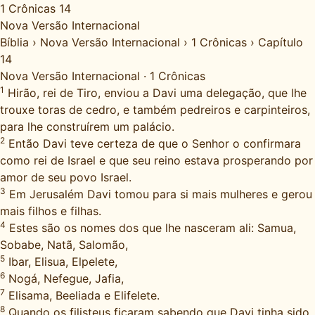
1 Crônicas 14
Nova Versão Internacional
Bíblia
›
Nova Versão Internacional
›
1 Crônicas
›
Capítulo
14
Nova Versão Internacional
·
1 Crônicas
1
Hirão, rei de Tiro, enviou a Davi uma delegação, que lhe
trouxe toras de cedro, e também pedreiros e carpinteiros,
para lhe construírem um palácio.
2
Então Davi teve certeza de que o Senhor o confirmara
como rei de Israel e que seu reino estava prosperando por
amor de seu povo Israel.
3
Em Jerusalém Davi tomou para si mais mulheres e gerou
mais filhos e filhas.
4
Estes são os nomes dos que lhe nasceram ali: Samua,
Sobabe, Natã, Salomão,
5
Ibar, Elisua, Elpelete,
6
Nogá, Nefegue, Jafia,
7
Elisama, Beeliada e Elifelete.
8
Quando os filisteus ficaram sabendo que Davi tinha sido