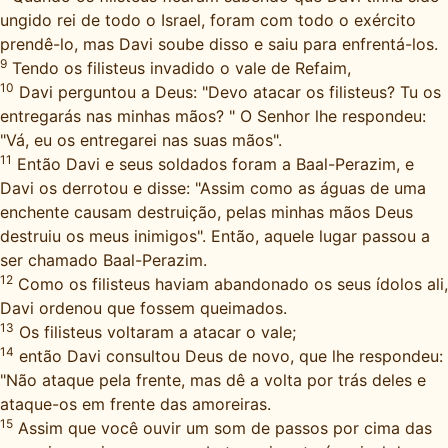
ungido rei de todo o Israel, foram com todo o exército
prendê-lo, mas Davi soube disso e saiu para enfrentá-los.
9
Tendo os filisteus invadido o vale de Refaim,
10
Davi perguntou a Deus: "Devo atacar os filisteus? Tu os
entregarás nas minhas mãos? " O Senhor lhe respondeu:
"Vá, eu os entregarei nas suas mãos".
11
Então Davi e seus soldados foram a Baal-Perazim, e
Davi os derrotou e disse: "Assim como as águas de uma
enchente causam destruição, pelas minhas mãos Deus
destruiu os meus inimigos". Então, aquele lugar passou a
ser chamado Baal-Perazim.
12
Como os filisteus haviam abandonado os seus ídolos ali,
Davi ordenou que fossem queimados.
13
Os filisteus voltaram a atacar o vale;
14
então Davi consultou Deus de novo, que lhe respondeu:
"Não ataque pela frente, mas dê a volta por trás deles e
ataque-os em frente das amoreiras.
15
Assim que você ouvir um som de passos por cima das