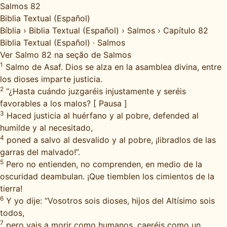
Salmos 82
Biblia Textual (Español)
Bíblia
›
Biblia Textual (Español)
›
Salmos
›
Capítulo 82
Biblia Textual (Español)
·
Salmos
Ver Salmo 82 na seção de Salmos
1
Salmo de Asaf. Dios se alza en la asamblea divina, entre
los dioses imparte justicia.
2
“¿Hasta cuándo juzgaréis injustamente y seréis
favorables a los malos? [ Pausa ]
3
Haced justicia al huérfano y al pobre, defended al
humilde y al necesitado,
4
poned a salvo al desvalido y al pobre, ¡libradlos de las
garras del malvado!”.
5
Pero no entienden, no comprenden, en medio de la
oscuridad deambulan. ¡Que tiemblen los cimientos de la
tierra!
6
Y yo dije: “Vosotros sois dioses, hijos del Altísimo sois
todos,
7
pero vais a morir como humanos, caeréis como un