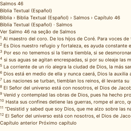
Salmos 46
Biblia Textual (Español)
Bíblia
›
Biblia Textual (Español)
›
Salmos
›
Capítulo 46
Biblia Textual (Español)
·
Salmos
Ver Salmo 46 na seção de Salmos
1
Al maestro del coro. De los hijos de Coré. Para voces de 
2
Es Dios nuestro refugio y fortaleza, es ayuda constante e
3
Por eso no tememos si la tierra tiembla, si se desmorona
4
si sus aguas se agitan encrespadas, si por su oleaje las 
5
La corriente de un río alegra la ciudad de Dios, la más sa
6
Dios está en medio de ella y nunca caerá, Dios la auxilia a
7
Las naciones se turban, tiemblan los reinos, él levanta su 
8
El Señor del universo está con nosotros, el Dios de Jacob
9
Venid y contemplad las obras de Dios, pues ha hecho prod
10
Hasta sus confines detiene las guerras, rompe el arco, qu
11
“Desistid y sabed que soy Dios, que me alzo sobre las nac
12
El Señor del universo está con nosotros, el Dios de Jaco
Capítulo anterior
Próximo capítulo